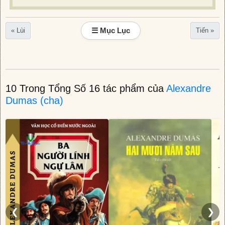
☰ Mục Lục
« Lùi
Tiến »
10 Trong Tổng Số 16 tác phẩm của
Alexandre
Dumas (cha)
❮
❯