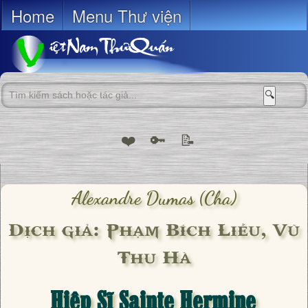
Home
Menu Thư viện
🔍
❤️
🔑
📝
Alexandre Dumas (cha)
Dịch giả: Phạm Bích Liễu, Vũ
Thu Hà
Hiệp Sĩ Sainte Hermine