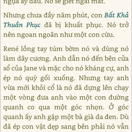
ngựa ấy đâu. Nó sẽ giết ngài mất.
Nhưng chưa đầy năm phút, con
Bất Khả
Thuần Phục
đã bị khuất phục. Nó trở
nên ngoan ngoãn như một con cừu.
René lồng tay túm bờm nó và dùng nó
làm dây cương. Anh dẫn nó đến bên cửa
sổ của Jane và mặc cho nó kháng cự, anh
ép nó quỳ gối xuống. Nhưng tay anh
vừa mới khỏi cổ là nó đã dựng lên chạy
một vòng đưa anh vào một con đường
quanh co qua một góc nhọn. Ở góc
quanh ấy anh gặp một bà già da đen. Dù
đã ép con vật dẹp sang bên phải nó vẫn