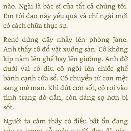
nào. Ngài là bác sĩ của tất cả chúng tôi.
Em tôi dạo này yếu quá và chỉ ngài mới
có cách chữa thực sự.
René đứng dậy nhảy lên phòng Jane.
Anh thấy cô đổ vật xuống sàn. Cô không
kịp nằm lên ghế hay lên giường. Anh đỡ
dưới vai cô dìu cô ngồi lên chiếc ghế
bành cạnh cửa sổ. Cô chuyển từ cơn mệt
sang mê man. Khi dứt cơn sốt, cô rơi vào
tình trạng đờ đẫn, còn đáng sợ hơn bị
sốt.
Người ta cảm thấy có điều bất ổn đang
xảy ra trong cỗ máy người đẹp đẽ này.