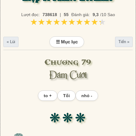
Lượt đọc:
738618
|
55
Đánh giá:
9,3
/10 Sao
★★★★★★★★★★
★★★★★★★★★★
☰ Mục lục
« Lùi
Tiến »
Chương 79
Đám Cưới
to +
Tối
nhỏ -
❊ ❊ ❊