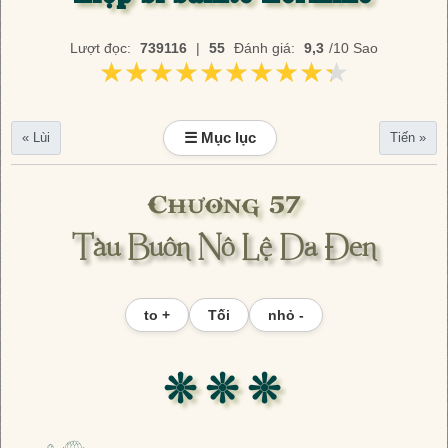
Lượt đọc:
739116
|
55
Đánh giá:
9,3
/10 Sao
★★★★★★★★★★
★★★★★★★★★★
☰ Mục lục
« Lùi
Tiến »
Chương 57
Tàu Buôn Nô Lệ Da Đen
to +
Tối
nhỏ -
❊ ❊ ❊