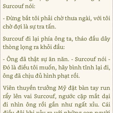
Surcouf nói:
- Đừng bắt tôi phải chờ thưa ngài, với tôi
chờ đợi là sự tra tấn.
Surcouf đi lại phía ông ta, tháo đầu dây
thòng lọng ra khỏi đầu:
- Ông đã thật sự ăn năn. - Surcouf nói -
Đó là điều tôi muốn, hãy bình tĩnh lại đi,
ông đã chịu đủ hình phạt rồi.
Viên thuyền trưởng Mỹ đặt bàn tay run
rẩy lên vai Surcouf, ngước cặp mắt dại
đi nhìn ông rồi gần như ngất xỉu. Cái
điều đôi khi xảy ra với những con người