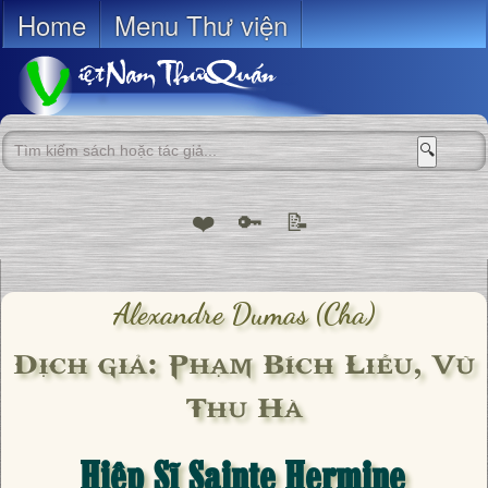
Home
Menu Thư viện
🔍
❤️
🔑
📝
Alexandre Dumas (cha)
Dịch giả: Phạm Bích Liễu, Vũ
Thu Hà
Hiệp Sĩ Sainte Hermine