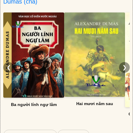
Dumas (cha)
❮
❯
Hai mươi năm sau
Ba người lính ngự lâm
Cá