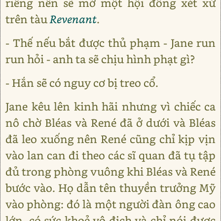
riêng nên sẽ mở một hội đồng xét xử
trên tàu
Revenant
.
- Thế nếu bắt được thủ phạm - Jane run
run hỏi - anh ta sẽ chịu hình phạt gì?
- Hắn sẽ có nguy cơ bị treo cổ.
Jane kêu lên kinh hãi nhưng vì chiếc ca
nô chờ Bléas và René đã ở dưới và Bléas
đã leo xuống nên René cũng chỉ kịp vịn
vào lan can đi theo các sĩ quan đã tụ tập
đủ trong phòng vuông khi Bléas và René
bước vào. Họ dẫn tên thuyền trưởng Mỹ
vào phòng: đó là một người đàn ông cao
lớn, có sức khoẻ vô địch và chỉ nói được