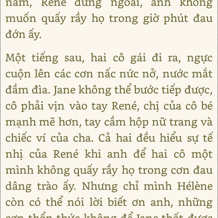
nằm, René đứng ngoài, anh không
muốn quấy rầy họ trong giờ phút đau
đớn ấy.
Một tiếng sau, hai cô gái đi ra, ngực
cuộn lên các cơn nấc nức nở, nước mắt
đầm đìa. Jane không thể bước tiếp được,
cô phải vịn vào tay René, chị của cô bé
mạnh mẽ hơn, tay cầm hộp nữ trang và
chiếc ví của cha. Cả hai đều hiểu sự tế
nhị của René khi anh để hai cô một
mình không quấy rầy họ trong cơn đau
dâng trào ấy. Nhưng chỉ mình Hélène
còn có thể nói lời biết ơn anh, những
cơn thổn thức không để Jane thốt được