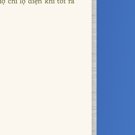
ọ chỉ lộ diện khi tôi ra