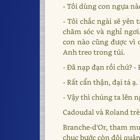
- Tôi dùng con ngựa nào
- Tôi chắc ngài sẽ yên
chăm sóc và nghỉ ngơi.
con nào cũng được vì 
Anh treo trong túi.
- Đã nạp đạn rồi chứ? -
- Rất cẩn thận, đại tá ạ
- Vậy thì chúng ta lên n
Cadoudal và Roland trè
Branche-d'Or, tham mưu
chục bước còn đội quâ