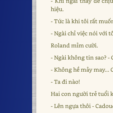
- Khi ngài thấy dễ chịu
hiệu.
- Tức là khi tôi rất muố
- Ngài chỉ việc nói với t
Roland mỉm cười.
- Ngài không tin sao? -
- Không hề mảy may... C
- Ta đi nào!
Hai con người trẻ tuổi 
- Lên ngựa thôi - Cadou