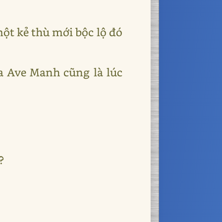
một kẻ thù mới bộc lộ đó
a Ave Manh cũng là lúc
?