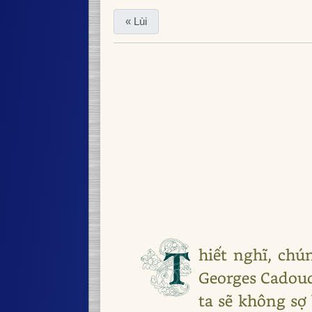
« Lùi
T
hiết nghĩ, chú
Georges Cadoud
ta sẽ không sợ