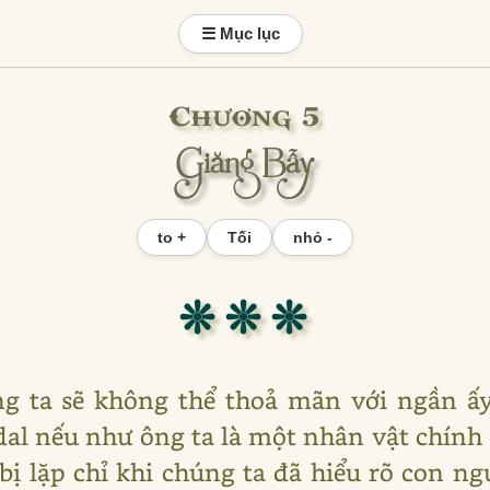
☰ Mục lục
Chương 5
Giăng Bẫy
to +
Tối
nhỏ -
❊ ❊ ❊
ng ta sẽ không thể thoả mãn với ngần ấ
al nếu như ông ta là một nhân vật chính
 bị lặp chỉ khi chúng ta đã hiểu rõ con n