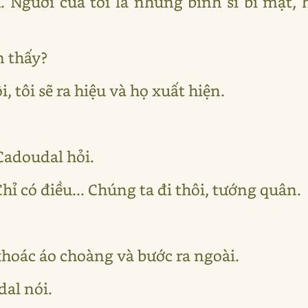
. Người của tôi là những binh sĩ bí mật, h
n thấy?
ôi, tôi sẽ ra hiệu và họ xuất hiện.
 Cadoudal hỏi.
hỉ có điều... Chúng ta đi thôi, tướng quân.
khoác áo choàng và bước ra ngoài.
dal nói.