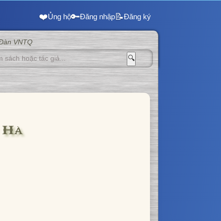
❤️
🔑
📝
Ủng hộ
Đăng nhập
Đăng ký
 Đàn VNTQ
🔍
 Hà