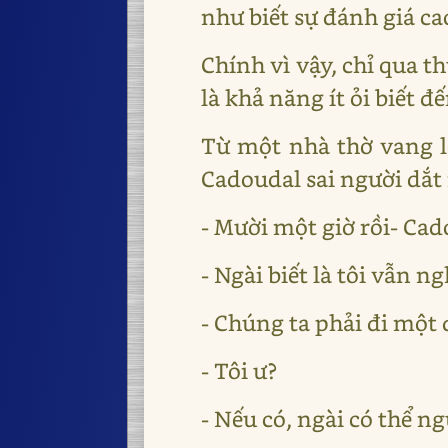
như biết sự đánh giá c
Chính vì vậy, chỉ qua t
là khả năng ít ỏi biết đ
Từ một nhà thờ vang l
Cadoudal sai người dắt 
- Mười một giờ rồi- Cad
- Ngài biết là tôi vẫn n
- Chúng ta phải đi một
- Tôi ư?
- Nếu có, ngài có thể n