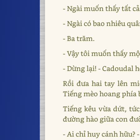
- Ngài muốn thấy tất c
- Ngài có bao nhiêu quâ
- Ba trăm.
- Vậy tôi muốn thấy m
- Dừng lại! - Cadoudal h
Rồi đưa hai tay lên m
Tiếng mèo hoang phía bê
Tiếng kêu vừa dứt, tứ
đường hào giữa con đườ
- Ai chỉ huy cánh hữu? 