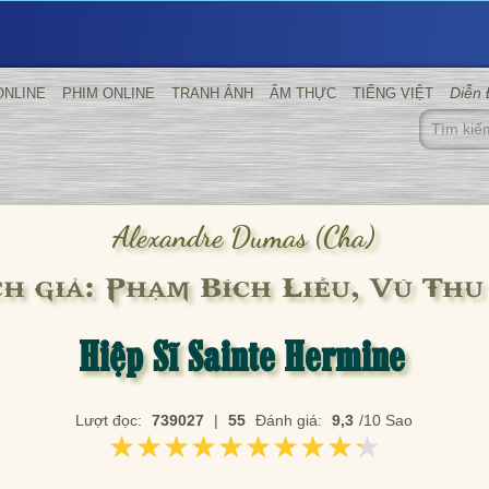
Diễn
ONLINE
PHIM ONLINE
TRANH ẢNH
ẨM THỰC
TIẾNG VIỆT
Alexandre Dumas (cha)
ch giả: Phạm Bích Liễu, Vũ Thu
Hiệp Sĩ Sainte Hermine
Lượt đọc:
739027
|
55
Đánh giá:
9,3
/10 Sao
★★★★★★★★★★
★★★★★★★★★★