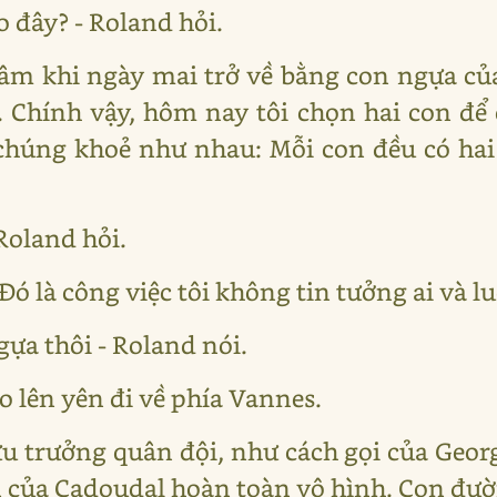
 đây? - Roland hỏi.
 tâm khi ngày mai trở về bằng con ngựa c
 Chính vậy, hôm nay tôi chọn hai con để
chúng khoẻ như nhau: Mỗi con đều có hai
 Roland hỏi.
. Đó là công việc tôi không tin tưởng ai và l
gựa thôi - Roland nói.
o lên yên đi về phía Vannes.
 trưởng quân đội, như cách gọi của Georg
n của Cadoudal hoàn toàn vô hình. Con đư