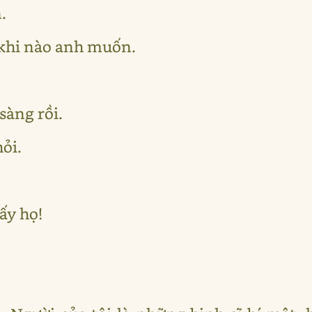
.
i khi nào anh muốn.
sàng rồi.
hỏi.
ấy họ!