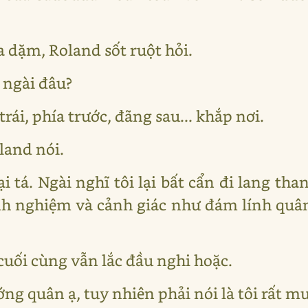
 dặm, Roland sốt ruột hỏi.
 ngài đâu?
trái, phía trước, đãng sau... khắp nơi.
oland nói.
i tá. Ngài nghĩ tôi lại bất cẩn đi lang t
h nghiệm và cảnh giác như đám lính quân
cuối cùng vẫn lắc đầu nghi hoặc.
tướng quân ạ, tuy nhiên phải nói là tôi rất 