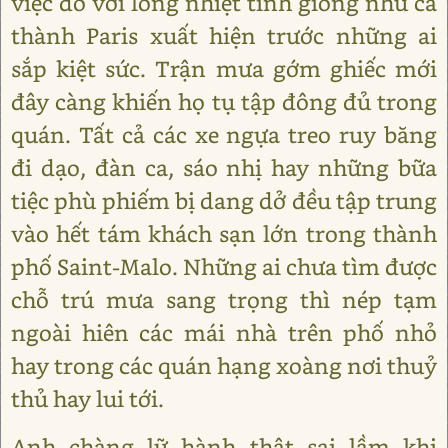
việc đó với lòng nhiệt tình giống như cả
thành Paris xuất hiện trước những ai
sắp kiệt sức. Trận mưa gớm ghiếc mới
đây càng khiến họ tụ tập đông đủ trong
quán. Tất cả các xe ngựa treo ruy băng
đi dạo, đàn ca, sáo nhị hay những bữa
tiệc phù phiếm bị dang dở đều tập trung
vào hết tám khách sạn lớn trong thành
phố Saint-Malo. Những ai chưa tìm được
chỗ trú mưa sang trọng thì nép tạm
ngoài hiên các mái nhà trên phố nhỏ
hay trong các quán hạng xoàng nơi thuỷ
thủ hay lui tới.
Anh chàng lữ hành thật sai lầm khi