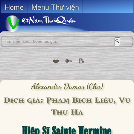
Home
Menu Thư viện
🔍
❤️
🔑
📝
Alexandre Dumas (cha)
Dịch giả: Phạm Bích Liễu, Vũ
Thu Hà
Hiệp Sĩ Sainte Hermine