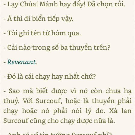
- Lạy Chúa! Mánh hay đấy! Đã chọn rồi.
- À thì đi biển tiếp vậy.
- Tôi ghi tên từ hôm qua.
- Cái nào trong số ba thuyền trên?
-
Revenant
.
- Đó là cái chạy hay nhất chứ?
- Sao mà biết được vì nó còn chưa hạ
thuỷ. Với Surcouf, hoặc là thuyền phải
chạy hoặc nó phải nói lý do. Xà lan
Surcouf cũng cho chạy được nữa là.
- Anh có vẻ tin tưởng Surcouf nhỉ?