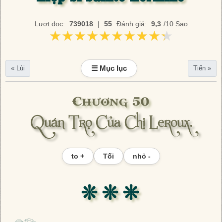
Lượt đọc:
739018
|
55
Đánh giá:
9,3
/10 Sao
★★★★★★★★★★
★★★★★★★★★★
☰ Mục lục
« Lùi
Tiến »
Chương 50
Quán Trọ Của Chị Leroux.
to +
Tối
nhỏ -
❊ ❊ ❊