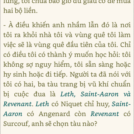
lưng, tôi chưa bao giờ đủ giàu có để mua
hai bộ liền.
- À điều khiến anh nhầm lẫn đó là nơi
tôi ra khỏi nhà tôi và vùng quê tôi làm
việc sẽ là vùng quê đầu tiên của tôi. Chỉ
có điều tôi có thành ý muốn học hỏi: tôi
không sợ nguy hiểm, tôi sẵn sàng hoặc
hy sinh hoặc đi tiếp. Người ta đã nói với
tôi có hai, ba tàu trang bị vũ khí chuẩn
bị cuộc đua là
Leth, Saint-Aaron và
Revenant
.
Leth
có Niquet chỉ huy,
Saint-
Aaron
có Angenard còn
Revenant
có
Surcouf, anh sẽ chọn tàu nào?