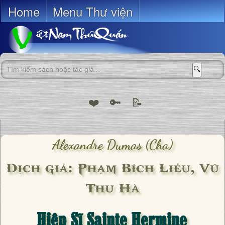
Home
Menu Thư viện
🔍
❤️
🔑
📝
Alexandre Dumas (cha)
Dịch giả: Phạm Bích Liễu, Vũ
Thu Hà
Hiệp Sĩ Sainte Hermine