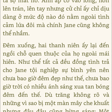
ta sợ mất nó. Anh áp cô vào lòng, hôn
lên trán, lên tay nhưng cử chỉ ấy chỉ dịu
dàng ở mức độ nào đó nằm ngoài tình
cảm lứa đôi mà chính Jane cũng không
thể nhầm.
Đêm xuống, hai thanh niên ấy lại đến
ngồi chỗ quen thuộc của họ ngoài mái
hiên. Như thể tất cả đều đồng tình trả
cho Jane tội nghiệp sự bình yên nên
chưa bao giờ đêm đẹp như thế, chưa bao
giờ trời có nhiều ánh sáng xua tan bóng
đêm đến thế. Dù trăng không rõ và
những vì sao bị một màn mây che khuất
nhưng đâu đâu cũng bừng sáng: Một