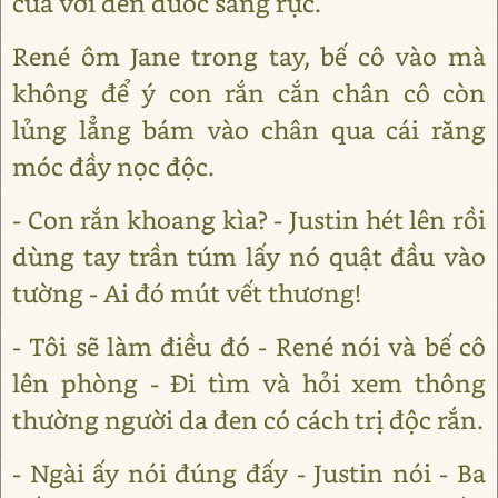
cửa với đèn đuốc sáng rực.
René ôm Jane trong tay, bế cô vào mà
không để ý con rắn cắn chân cô còn
lủng lẳng bám vào chân qua cái răng
móc đầy nọc độc.
- Con rắn khoang kìa? - Justin hét lên rồi
dùng tay trần túm lấy nó quật đầu vào
tường - Ai đó mút vết thương!
- Tôi sẽ làm điều đó - René nói và bế cô
lên phòng - Đi tìm và hỏi xem thông
thường người da đen có cách trị độc rắn.
- Ngài ấy nói đúng đấy - Justin nói - Ba