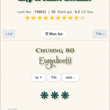
Lượt đọc:
738621
|
55
Đánh giá:
9,3
/10 Sao
★★★★★★★★★★
★★★★★★★★★★
☰ Mục lục
« Lùi
Tiến »
Chương 80
Eurydice(1)
to +
Tối
nhỏ -
❊ ❊ ❊