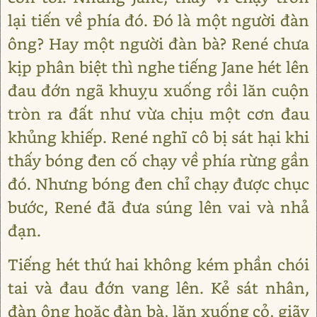
lại tiến về phía đó. Đó là một người đàn
ông? Hay một người đàn bà? René chưa
kịp phân biệt thì nghe tiếng Jane hét lên
đau đớn ngã khuỵu xuống rồi lăn cuộn
tròn ra đất như vừa chịu một cơn đau
khủng khiếp. René nghĩ cô bị sát hại khi
thấy bóng đen cố chạy về phía rừng gần
đó. Nhưng bóng đen chỉ chạy được chục
bước, René đã đưa súng lên vai và nhả
đạn.
Tiếng hét thứ hai không kém phần chói
tai và đau đớn vang lên. Kẻ sát nhân,
đàn ông hoặc đàn bà, lăn xuống cỏ, giãy