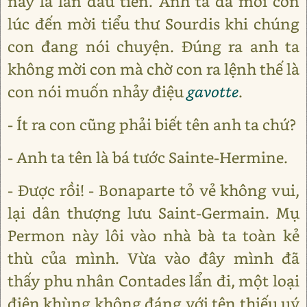
nay là lần đầu tiên. Anh ta đã mời con
lúc đến mời tiểu thư Sourdis khi chúng
con đang nói chuyện. Đúng ra anh ta
không mời con mà chờ con ra lệnh thế là
con nói muốn nhảy điệu
gavotte
.
- Ít ra con cũng phải biết tên anh ta chứ?
- Anh ta tên là bá tước Sainte-Hermine.
- Được rồi! - Bonaparte tỏ vẻ không vui,
lại dân thượng lưu Saint-Germain. Mụ
Permon này lôi vào nhà bà ta toàn kẻ
thù của mình. Vừa vào đây mình đã
thấy phu nhân Contades lẩn đi, một loại
điên khùng không đáng với tên thiếu uý