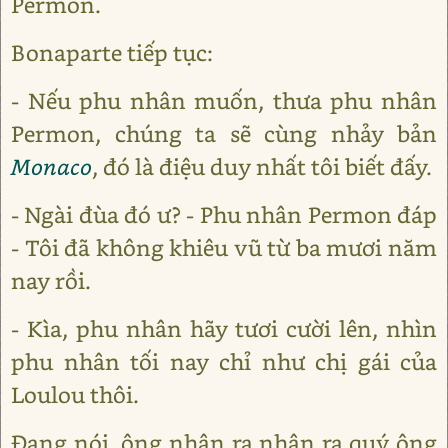
Permon.
Bonaparte tiếp tục:
- Nếu phu nhân muốn, thưa phu nhân
Permon, chúng ta sẽ cùng nhảy bản
Monaco
, đó là điệu duy nhất tôi biết đấy.
- Ngài đùa đó ư? - Phu nhân Permon đáp
- Tôi đã không khiêu vũ từ ba mươi năm
nay rồi.
- Kìa, phu nhân hãy tươi cười lên, nhìn
phu nhân tối nay chỉ như chị gái của
Loulou thôi.
Đang nói, ông nhận ra nhận ra quý ông