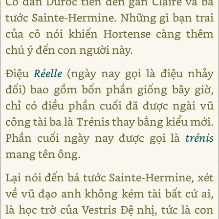
Cô dẫn Duroc tiến đến gần Claire và bá
tước Sainte-Hermine. Những gì bạn trai
của cô nói khiến Hortense càng thêm
chú ý đến con người này.
Điệu
Réelle
(ngày nay gọi là điệu nhảy
đối) bao gồm bốn phần giống bây giờ,
chỉ có điều phần cuối đã được ngài vũ
công tài ba là Trénis thay bằng kiểu mới.
Phần cuối ngày nay được gọi là
trénis
mang tên ông.
Lại nói đến bá tước Sainte-Hermine, xét
về vũ đạo anh không kém tài bất cứ ai,
là học trờ của Vestris Đệ nhị, tức là con