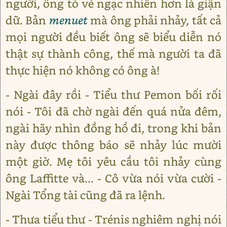
người, ông tỏ vẻ ngạc nhiên hơn là giận
dữ. Bản
menuet
mà ông phải nhảy, tất cả
mọi người đều biết ông sẽ biểu diễn nó
thật sự thành công, thế mà người ta đã
thực hiện nó không có ông à!
- Ngài đây rồi - Tiểu thư Pemon bối rối
nói - Tôi đã chờ ngài đến quá nửa đêm,
ngài hãy nhìn đồng hồ đi, trong khi bản
này được thông báo sẽ nhảy lúc mười
một giờ. Mẹ tôi yêu cầu tôi nhảy cùng
ông Laffitte và... - Cô vừa nói vừa cười -
Ngài Tổng tài cũng đã ra lệnh.
- Thưa tiểu thư - Trénis nghiêm nghị nói