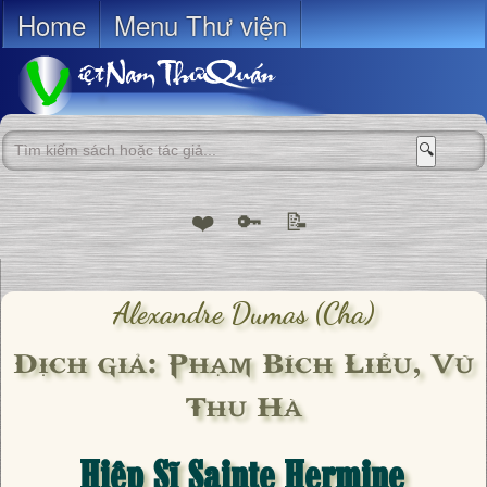
Home
Menu Thư viện
🔍
❤️
🔑
📝
Alexandre Dumas (cha)
Dịch giả: Phạm Bích Liễu, Vũ
Thu Hà
Hiệp Sĩ Sainte Hermine