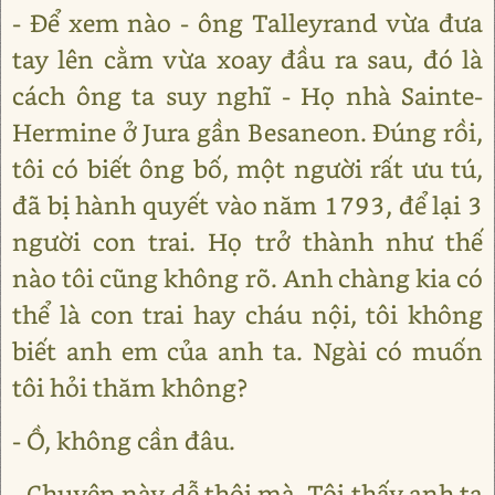
- Để xem nào - ông Talleyrand vừa đưa
tay lên cằm vừa xoay đầu ra sau, đó là
cách ông ta suy nghĩ - Họ nhà Sainte-
Hermine ở Jura gần Besaneon. Đúng rồi,
tôi có biết ông bố, một người rất ưu tú,
đã bị hành quyết vào năm 1793, để lại 3
người con trai. Họ trở thành như thế
nào tôi cũng không rõ. Anh chàng kia có
thể là con trai hay cháu nội, tôi không
biết anh em của anh ta. Ngài có muốn
tôi hỏi thăm không?
- Ồ, không cần đâu.
- Chuyện này dễ thôi mà. Tôi thấy anh ta