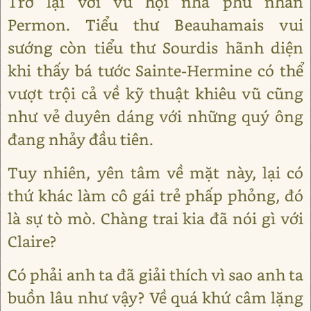
Trở lại với vũ hội nhà phu nhân
Permon. Tiểu thư Beauhamais vui
sướng còn tiểu thư Sourdis hãnh diện
khi thấy bá tước Sainte-Hermine có thể
vượt trội cả về kỹ thuật khiêu vũ cũng
như vẻ duyên dáng với những quý ông
đang nhảy đầu tiên.
Tuy nhiên, yên tâm về mặt này, lại có
thứ khác làm cô gái trẻ phấp phỏng, đó
là sự tò mò. Chàng trai kia đã nói gì với
Claire?
Có phải anh ta đã giải thích vì sao anh ta
buồn lâu như vậy? Về quá khứ câm lặng