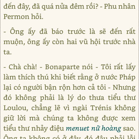
đến đây, đã quá nửa đêm rồi? - Phu nhân
Permon hỏi.
- Ông ấy đã báo trước là sẽ đến rất
muộn, ông ấy còn hai vũ hội trước nhà
ta.
- Chà chà! - Bonaparte nói - Tôi rất lấy
làm thích thú khi biết rằng ở nước Pháp
lại có người bận rộn hơn cả tôi - Nhưng
đó không phải là lý do thưa tiểu thư
Loulou, chẳng lẽ vì ngài Trénis không
giữ lời mà chúng ta không được xem
tiểu thư nhảy điệu
menuet nữ hoàng
sao.
Ông ta không có ở đây, đó đâu phải lỗi