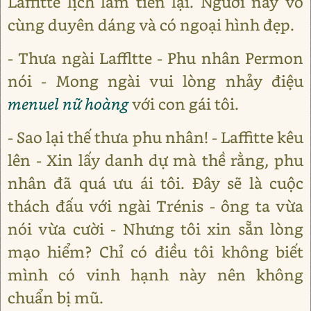
Laffitte lịch lãm tiến lại. Người này vô
cùng duyên dáng và có ngoại hình đẹp.
- Thưa ngài Laffltte - Phu nhân Permon
nói - Mong ngài vui lòng nhảy điệu
menuel nữ hoàng
với con gái tôi.
- Sao lại thế thưa phu nhân! - Laffitte kêu
lên - Xin lấy danh dự mà thề rằng, phu
nhân đã quá ưu ái tôi. Đây sẽ là cuộc
thách đấu với ngài Trénis - ông ta vừa
nói vừa cười - Nhưng tôi xin sẵn lòng
mạo hiểm? Chỉ có điều tôi không biết
mình có vinh hạnh này nên không
chuẩn bị mũ.