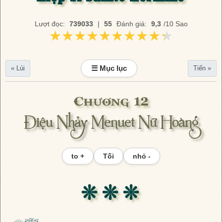
Lượt đọc:
739033
|
55
Đánh giá:
9,3
/10 Sao
★★★★★★★★★★
★★★★★★★★★★
☰ Mục lục
« Lùi
Tiến »
Chương 12
Điệu Nhảy Menuet Nữ Hoàng
to +
Tối
nhỏ -
❊ ❊ ❊