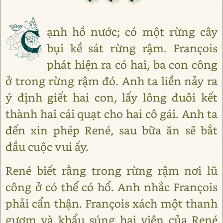
C
ạnh hồ nước; có một rừng cây
bụi kề sát rừng rậm. François
phát hiện ra có hai, ba con công
ở trong rừng rậm đó. Anh ta liền nảy ra
ý định giết hai con, lấy lông đuôi kết
thành hai cái quạt cho hai cô gái. Anh ta
đến xin phép René, sau bữa ăn sẽ bắt
đầu cuộc vui ấy.
René biết rằng trong rừng rậm nơi lũ
công ở có thể có hổ. Anh nhắc François
phải cẩn thận. François xách một thanh
gươm và khẩu súng hai viên của René