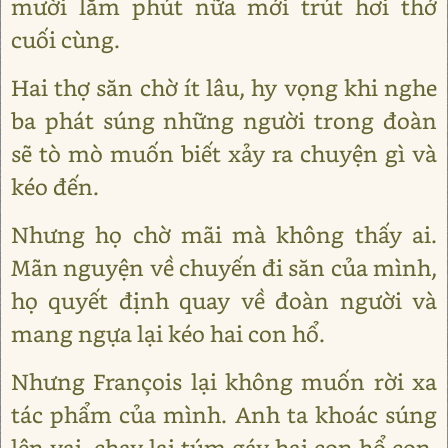
mười lăm phút nữa mới trút hơi thở
cuối cùng.
Hai thợ săn chờ ít lâu, hy vọng khi nghe
ba phát súng những người trong đoàn
sẽ tò mò muốn biết xảy ra chuyện gì và
kéo đến.
Nhưng họ chờ mãi mà không thấy ai.
Mãn nguyện về chuyến đi săn của mình,
họ quyết định quay về đoàn người và
mang ngựa lại kéo hai con hổ.
Nhưng François lại không muốn rời xa
tác phẩm của mình. Anh ta khoác súng
lên vai, chạy lại túm gáy hai con hổ con,