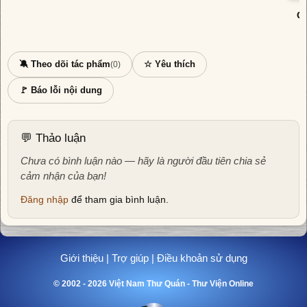
Cá
🔕 Theo dõi tác phẩm
☆ Yêu thích
(0)
🚩 Báo lỗi nội dung
💬 Thảo luận
Chưa có bình luận nào — hãy là người đầu tiên chia sẻ
cảm nhận của bạn!
Đăng nhập
để tham gia bình luận.
Giới thiệu
|
Trợ giúp
|
Điều khoản sử dụng
© 2002 - 2026 Việt Nam Thư Quán - Thư Viện Online