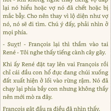
lại nó hiểu hoặc vợ nó đã chết hoặc bị
mắc bẫy. Cho nên thay vì lộ diện như vợ
nó, nó sẽ đi tìm. Chú ý đấy, phải nhìn ở
mọi phía.
- Suỵt! - François lại thì thầm vào tai
René - Tôi nghe thấy tiếng cành cây gãy.
Khi ấy René đặt tay lên vai François rồi
chỉ cái đầu con hổ đực đang chúi xuống
đất xuất hiện ở lối vào rừng rậm. Nó đã
chạy lại phía bầy con nhưng không thấy
nên mới mò ra đây.
François gật đầu ra điều đã nhìn thấy.