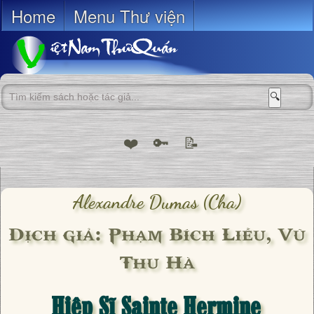
Home
Menu Thư viện
🔍
❤️
🔑
📝
Alexandre Dumas (cha)
Dịch giả: Phạm Bích Liễu, Vũ
Thu Hà
Hiệp Sĩ Sainte Hermine