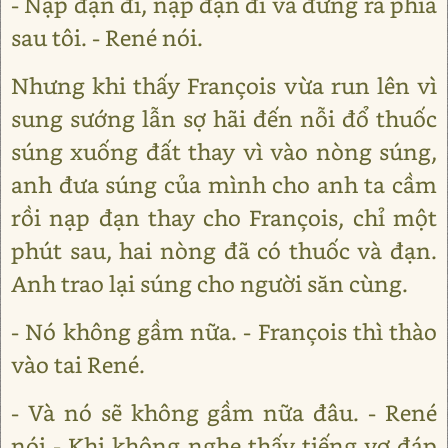
- Nạp đạn đi, nạp đạn đi và đứng ra phía
sau tôi. - René nói.
Nhưng khi thấy François vừa run lên vì
sung sướng lẫn sợ hãi đến nỗi đổ thuốc
súng xuống đất thay vì vào nòng súng,
anh đưa súng của mình cho anh ta cầm
rồi nạp đạn thay cho François, chỉ một
phút sau, hai nòng đã có thuốc và đạn.
Anh trao lại súng cho người săn cùng.
- Nó không gầm nữa. - François thì thào
vào tai René.
- Và nó sẽ không gầm nữa đâu. - René
nói - Khi không nghe thấy tiếng vợ đáp