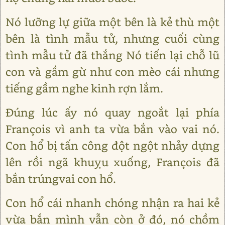
Nó lưỡng lự giữa một bên là kẻ thù một
bên là tình mẫu tử, nhưng cuối cùng
tình mẫu tử đã thắng Nó tiến lại chỗ lũ
con và gầm gừ như con mèo cái nhưng
tiếng gầm nghe kinh rợn lắm.
Đúng lúc ấy nó quay ngoắt lại phía
François vì anh ta vừa bắn vào vai nó.
Con hổ bị tấn công đột ngột nhảy dựng
lên rồi ngã khuỵu xuống, François đã
bắn trúngvai con hổ.
Con hổ cái nhanh chóng nhận ra hai kẻ
vừa bắn mình vẫn còn ở đó, nó chồm