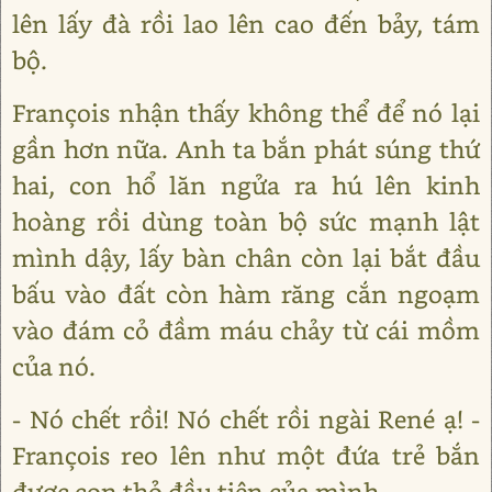
lên lấy đà rồi lao lên cao đến bảy, tám
bộ.
François nhận thấy không thể để nó lại
gần hơn nữa. Anh ta bắn phát súng thứ
hai, con hổ lăn ngửa ra hú lên kinh
hoàng rồi dùng toàn bộ sức mạnh lật
mình dậy, lấy bàn chân còn lại bắt đầu
bấu vào đất còn hàm răng cắn ngoạm
vào đám cỏ đầm máu chảy từ cái mồm
của nó.
- Nó chết rồi! Nó chết rồi ngài René ạ! -
François reo lên như một đứa trẻ bắn
được con thỏ đầu tiên của mình.