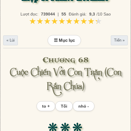
Lượt đọc:
739044
|
55
Đánh giá:
9,3
/10 Sao
★★★★★★★★★★
★★★★★★★★★★
☰ Mục lục
« Lùi
Tiến »
Chương 68
Cuộc Chiến Với Con Trăn (Con
Rắn Chúa)
to +
Tối
nhỏ -
❊ ❊ ❊