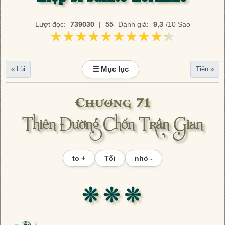
Lượt đọc:
739030
|
55
Đánh giá:
9,3
/10 Sao
★★★★★★★★★★
★★★★★★★★★★
☰ Mục lục
« Lùi
Tiến »
Chương 71
Thiên Đường Chốn Trần Gian
to +
Tối
nhỏ -
❊ ❊ ❊