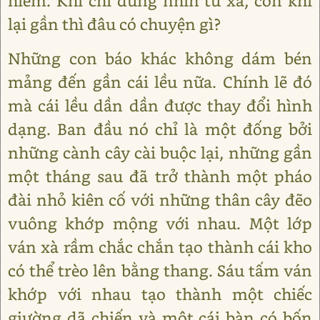
hiểm. Khi chỉ đứng nhìn từ xa, còn khi
lại gần thì đâu có chuyện gì?
Những con báo khác không dám bén
mảng đến gần cái lều nữa. Chính lẽ đó
mà cái lều dần dần được thay đổi hình
dạng. Ban đầu nó chỉ là một đống bởi
những cành cây cài buộc lại, những gần
một tháng sau đã trở thành một pháo
đài nhỏ kiên cố với những thân cây đẽo
vuông khớp mộng với nhau. Một lớp
ván xà rầm chắc chắn tạo thành cái kho
có thể trèo lên bằng thang. Sáu tấm ván
khớp với nhau tạo thành một chiếc
giường dã chiến và một cái bàn có bốn