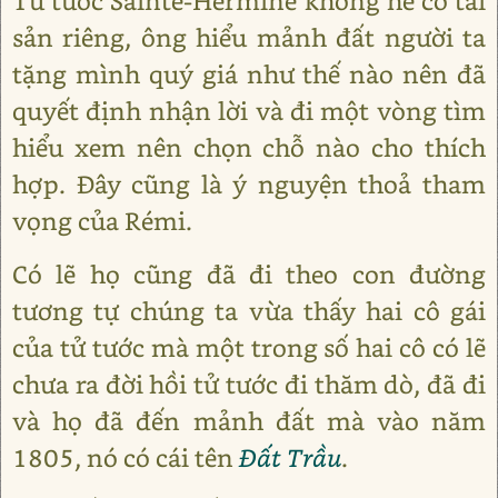
Tử tước Sainte-Hermine không hề có tài
sản riêng, ông hiểu mảnh đất người ta
tặng mình quý giá như thế nào nên đã
quyết định nhận lời và đi một vòng tìm
hiểu xem nên chọn chỗ nào cho thích
hợp. Đây cũng là ý nguyện thoả tham
vọng của Rémi.
Có lẽ họ cũng đã đi theo con đường
tương tự chúng ta vừa thấy hai cô gái
của tử tước mà một trong số hai cô có lẽ
chưa ra đời hồi tử tước đi thăm dò, đã đi
và họ đã đến mảnh đất mà vào năm
1805, nó có cái tên
Đất Trầu
.