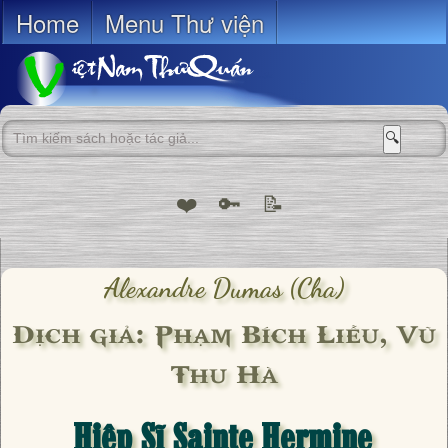
Home
Menu Thư viện
🔍
❤️
🔑
📝
Alexandre Dumas (cha)
Dịch giả: Phạm Bích Liễu, Vũ
Thu Hà
Hiệp Sĩ Sainte Hermine