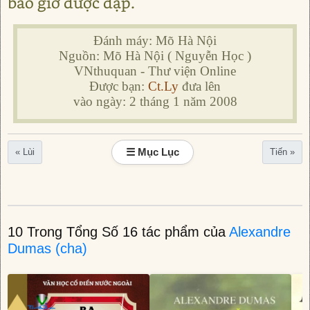
bao giờ được đập.
Đánh máy: Mõ Hà Nội
Nguồn: Mõ Hà Nội ( Nguyễn Học )
VNthuquan - Thư viện Online
Được bạn:
Ct.Ly
đưa lên
vào ngày: 2 tháng 1 năm 2008
☰ Mục Lục
« Lùi
Tiến »
10 Trong Tổng Số 16 tác phẩm của
Alexandre
Dumas (cha)