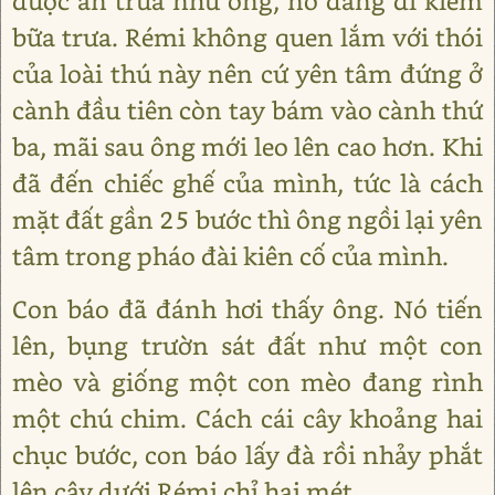
được ăn trưa như ông, nó đang đi kiếm
bữa trưa. Rémi không quen lắm với thói
của loài thú này nên cứ yên tâm đứng ở
cành đầu tiên còn tay bám vào cành thứ
ba, mãi sau ông mới leo lên cao hơn. Khi
đã đến chiếc ghế của mình, tức là cách
mặt đất gần 25 bước thì ông ngồi lại yên
tâm trong pháo đài kiên cố của mình.
Con báo đã đánh hơi thấy ông. Nó tiến
lên, bụng trườn sát đất như một con
mèo và giống một con mèo đang rình
một chú chim. Cách cái cây khoảng hai
chục bước, con báo lấy đà rồi nhảy phắt
lên cây dưới Rémi chỉ hai mét.