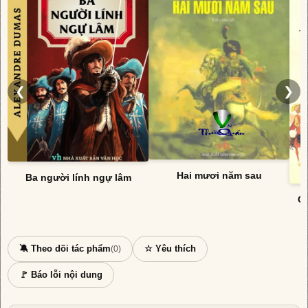
❮
❯
Hai mươi năm sau
Ba người lính ngự lâm
Cá
🔕 Theo dõi tác phẩm
☆ Yêu thích
(0)
🚩 Báo lỗi nội dung