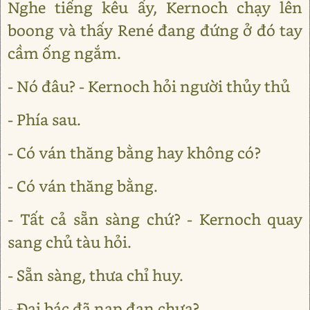
Nghe tiếng kêu ấy, Kernoch chạy lên
boong và thấy René đang đứng ở đó tay
cầm ống ngắm.
- Nó đâu? - Kernoch hỏi người thủy thủ
- Phía sau.
- Có ván thăng bằng hay không có?
- Có ván thăng bằng.
- Tất cả sẵn sàng chứ? - Kernoch quay
sang chủ tàu hỏi.
- Sẵn sàng, thưa chỉ huy.
- Đại bác đã nạp đạn chưa?