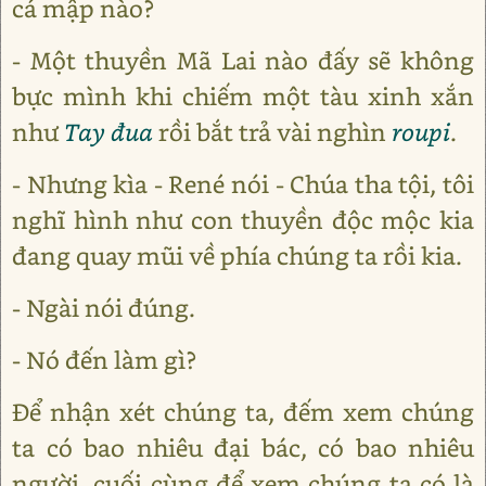
cá mập nào?
- Một thuyền Mã Lai nào đấy sẽ không
bực mình khi chiếm một tàu xinh xắn
như
Tay đua
rồi bắt trả vài nghìn
roupi
.
- Nhưng kìa - René nói - Chúa tha tội, tôi
nghĩ hình như con thuyền độc mộc kia
đang quay mũi về phía chúng ta rồi kia.
- Ngài nói đúng.
- Nó đến làm gì?
Để nhận xét chúng ta, đếm xem chúng
ta có bao nhiêu đại bác, có bao nhiêu
người, cuối cùng để xem chúng ta có là