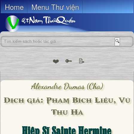
Home
Menu Thư viện
🔍
❤️
🔑
📝
Alexandre Dumas (cha)
Dịch giả: Phạm Bích Liễu, Vũ
Thu Hà
Hiệp Sĩ Sainte Hermine