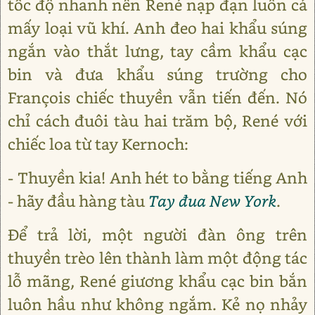
tốc độ nhanh nên René nạp đạn luôn cả
mấy loại vũ khí. Anh đeo hai khẩu súng
ngắn vào thắt lưng, tay cầm khẩu cạc
bin và đưa khẩu súng trường cho
François chiếc thuyền vẫn tiến đến. Nó
chỉ cách đuôi tàu hai trăm bộ, René với
chiếc loa từ tay Kernoch:
- Thuyền kia! Anh hét to bằng tiếng Anh
- hãy đầu hàng tàu
Tay đua New York
.
Để trả lời, một người đàn ông trên
thuyền trèo lên thành làm một động tác
lỗ mãng, René giương khẩu cạc bin bắn
luôn hầu như không ngắm. Kẻ nọ nhảy