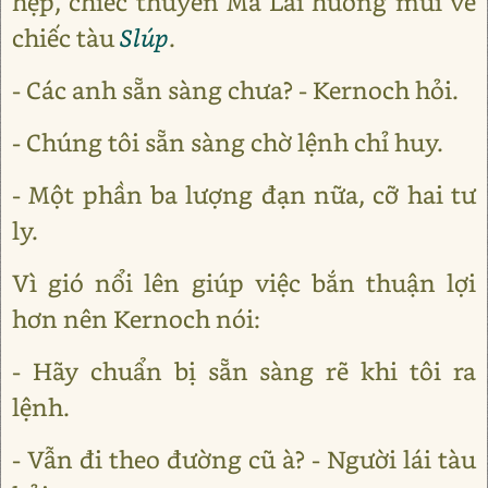
hẹp, chiếc thuyền Mã Lai hướng mũi về
chiếc tàu
Slúp
.
- Các anh sẵn sàng chưa? - Kernoch hỏi.
- Chúng tôi sẵn sàng chờ lệnh chỉ huy.
- Một phần ba lượng đạn nữa, cỡ hai tư
ly.
Vì gió nổi lên giúp việc bắn thuận lợi
hơn nên Kernoch nói:
- Hãy chuẩn bị sẵn sàng rẽ khi tôi ra
lệnh.
- Vẫn đi theo đường cũ à? - Người lái tàu