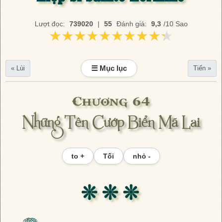
Lượt đọc:
739020
|
55
Đánh giá:
9,3
/10 Sao
★★★★★★★★★★
★★★★★★★★★★
☰ Mục lục
« Lùi
Tiến »
Chương 64
Những Tên Cướp Biển Mã Lai
to +
Tối
nhỏ -
❊ ❊ ❊