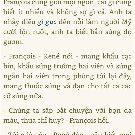
François cũng giỏi mọi ngón, cái gì cũng
biết ít nhiều và không sợ gì cả. Anh ta
nhảy điệu
gi guc
đến nỗi làm người Mỹ
cười lộn ruột, anh ta biết bắn súng đọ
gươm.
- François - René nói - mang khẩu cạc
bin, khẩu súng trường hai viên và súng
ngắn hai viên trong phòng tôi lại đây,
mang thuốc súng và đạn cho tất cả các
cỡ súng nữa.
- Chúng ta sắp bắt chuyện với bọn da
màu, thưa chỉ huy? - François hỏi.
- Tôi e là vậy - René đáp - cậu biết mọi