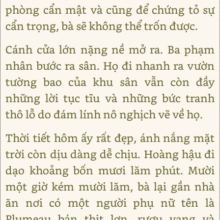
phòng cẩn mật và cũng để chứng tỏ sự
cẩn trọng, bà sẽ không thể trốn được.
Cánh cửa lớn nặng nề mở ra. Ba phạm
nhân bước ra sân. Họ đi nhanh ra vườn
tường bao của khu sân vẫn còn đầy
những lời tục tĩu và những bức tranh
thô lỗ do đám lính nô nghịch vẽ về họ.
Thời tiết hôm ấy rất đẹp, ánh nắng mặt
trời còn dịu dàng dễ chịu. Hoàng hậu đi
dạo khoảng bốn mươi lăm phút. Mười
một giờ kém mười lăm, bà lại gần nhà
ăn nơi có một người phụ nữ tên là
Plumeau bán thịt lợn, rượu vang và