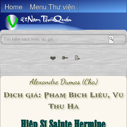
Home
Menu Thư viện
🔍
❤️
🔑
📝
Alexandre Dumas (cha)
Dịch giả: Phạm Bích Liễu, Vũ
Thu Hà
Hiệp Sĩ Sainte Hermine