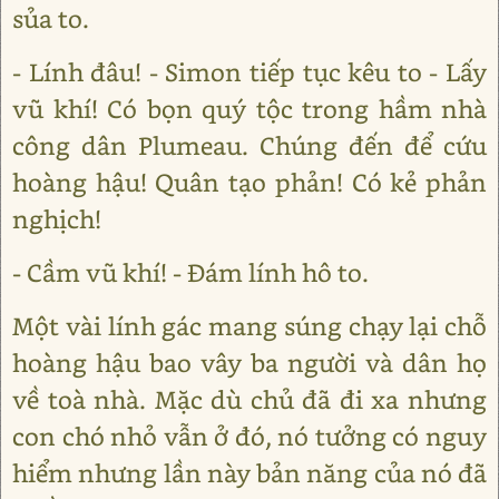
sủa to.
- Lính đâu! - Simon tiếp tục kêu to - Lấy
vũ khí! Có bọn quý tộc trong hầm nhà
công dân Plumeau. Chúng đến để cứu
hoàng hậu! Quân tạo phản! Có kẻ phản
nghịch!
- Cầm vũ khí! - Đám lính hô to.
Một vài lính gác mang súng chạy lại chỗ
hoàng hậu bao vây ba người và dân họ
về toà nhà. Mặc dù chủ đã đi xa nhưng
con chó nhỏ vẫn ở đó, nó tưởng có nguy
hiểm nhưng lần này bản năng của nó đã