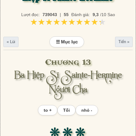
Lượt đọc:
739043
|
55
Đánh giá:
9,3
/10 Sao
★★★★★★★★★★
★★★★★★★★★★
☰ Mục lục
« Lùi
Tiến »
Chương 13
Ba Hiệp Sĩ Sainte-Hermine
Người Cha
to +
Tối
nhỏ -
❊ ❊ ❊