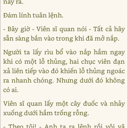
này ra.
Đám lính tuân lệnh.
- Bây giờ - Viên sĩ quan nói - Tất cả hãy
sẵn sàng bắn vào trong khi đã mở nắp.
Người ta lấy rìu bổ vào nắp hầm ngay
khi có một lỗ thủng, hai chục viên đạn
xả liên tiếp vào đó khiến lỗ thủng ngoác
ra nhanh chóng. Nhưng dưới đó không
có ai.
Viên sĩ quan lấy một cây đuốc và nhảy
xuống dưới hầm trống rỗng.
- Theo tôi! - Anh ta ra lệnh rồi vội vã