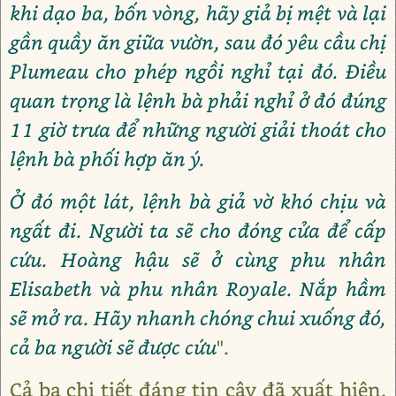
khi dạo ba, bốn vòng, hãy giả bị mệt và lại
gần quầy ăn giữa vườn, sau đó yêu cầu chị
Plumeau cho phép ngồi nghỉ tại đó. Điều
quan trọng là lệnh bà phải nghỉ ở đó đúng
11 giờ trưa để những người giải thoát cho
lệnh bà phối hợp ăn ý.
Ở đó một lát, lệnh bà giả vờ khó chịu và
ngất đi. Người ta sẽ cho đóng cửa để cấp
cứu. Hoàng hậu sẽ ở cùng phu nhân
Elisabeth và phu nhân Royale. Nắp hầm
sẽ mở ra. Hãy nhanh chóng chui xuống đó,
cả ba người sẽ được cứu
".
Cả ba chi tiết đáng tin cậy đã xuất hiện.