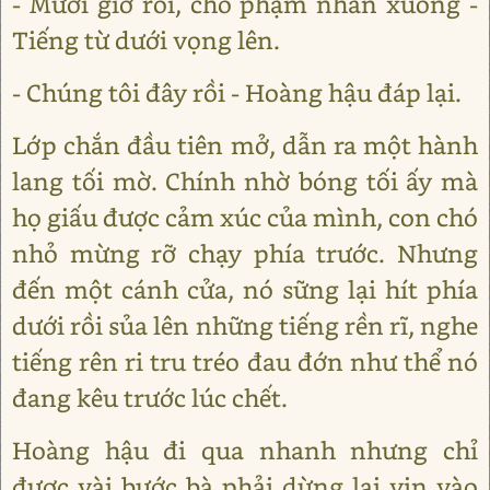
- Mười giờ rồi, cho phạm nhân xuống -
Tiếng từ dưới vọng lên.
- Chúng tôi đây rồi - Hoàng hậu đáp lại.
Lớp chắn đầu tiên mở, dẫn ra một hành
lang tối mờ. Chính nhờ bóng tối ấy mà
họ giấu được cảm xúc của mình, con chó
nhỏ mừng rỡ chạy phía trước. Nhưng
đến một cánh cửa, nó sững lại hít phía
dưới rồi sủa lên những tiếng rền rĩ, nghe
tiếng rên ri tru tréo đau đớn như thể nó
đang kêu trước lúc chết.
Hoàng hậu đi qua nhanh nhưng chỉ
được vài bước bà phải dừng lại vịn vào