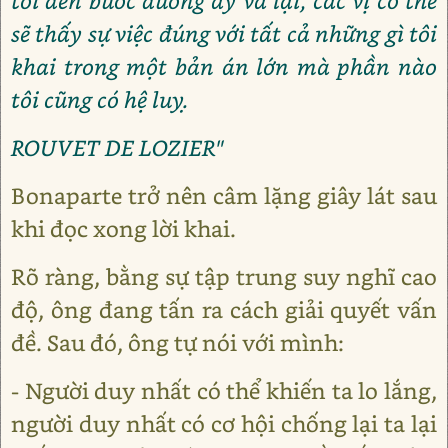
tôi đến bước đường ấy vả lại, các vị có thể
sẽ thấy sự việc đúng với tất cả những gì tôi
khai trong một bản án lớn mà phần nào
tôi cũng có hệ luỵ.
ROUVET DE LOZIER"
Bonaparte trở nên câm lặng giây lát sau
khi đọc xong lời khai.
Rõ ràng, bằng sự tập trung suy nghĩ cao
độ, ông đang tấn ra cách giải quyết vấn
đề. Sau đó, ông tự nói với mình:
- Người duy nhất có thể khiến ta lo lắng,
người duy nhất có cơ hội chống lại ta lại