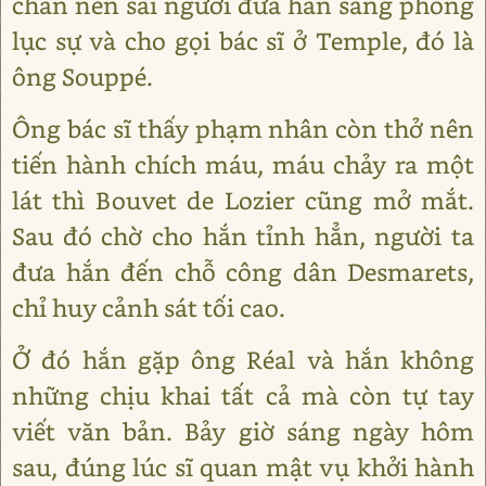
chắn nên sai người đưa hắn sang phòng
lục sự và cho gọi bác sĩ ở Temple, đó là
ông Souppé.
Ông bác sĩ thấy phạm nhân còn thở nên
tiến hành chích máu, máu chảy ra một
lát thì Bouvet de Lozier cũng mở mắt.
Sau đó chờ cho hắn tỉnh hẳn, người ta
đưa hắn đến chỗ công dân Desmarets,
chỉ huy cảnh sát tối cao.
Ở đó hắn gặp ông Réal và hắn không
những chịu khai tất cả mà còn tự tay
viết văn bản. Bảy giờ sáng ngày hôm
sau, đúng lúc sĩ quan mật vụ khởi hành