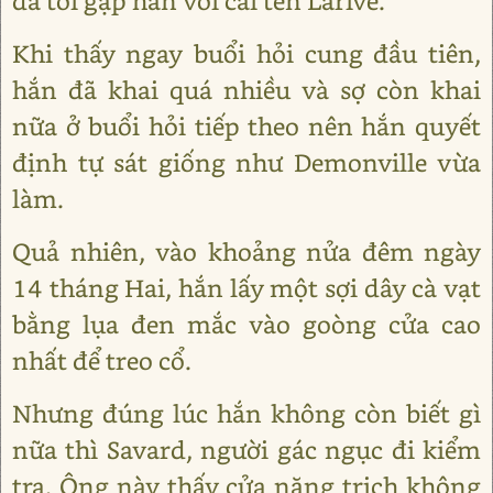
đã tới gặp hắn với cái tên Larive.
Khi thấy ngay buổi hỏi cung đầu tiên,
hắn đã khai quá nhiều và sợ còn khai
nữa ở buổi hỏi tiếp theo nên hắn quyết
định tự sát giống như Demonville vừa
làm.
Quả nhiên, vào khoảng nửa đêm ngày
14 tháng Hai, hắn lấy một sợi dây cà vạt
bằng lụa đen mắc vào goòng cửa cao
nhất để treo cổ.
Nhưng đúng lúc hắn không còn biết gì
nữa thì Savard, người gác ngục đi kiểm
tra. Ông này thấy cửa nặng trịch không