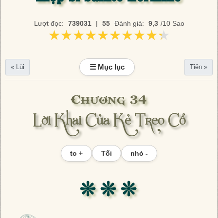
Lượt đọc:
739031
|
55
Đánh giá:
9,3
/10 Sao
★★★★★★★★★★
★★★★★★★★★★
☰ Mục lục
« Lùi
Tiến »
Chương 34
Lời Khai Của Kẻ Treo Cổ
to +
Tối
nhỏ -
❊ ❊ ❊