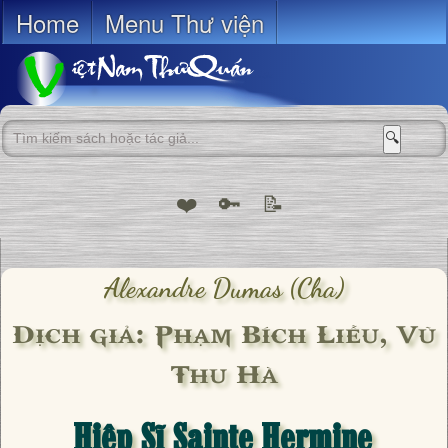
Home
Menu Thư viện
🔍
❤️
🔑
📝
Alexandre Dumas (cha)
Dịch giả: Phạm Bích Liễu, Vũ
Thu Hà
Hiệp Sĩ Sainte Hermine