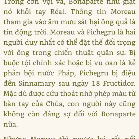
Trong cơn vội vã, Bonaparte như giật
nó khỏi tay Réal. Thông tin Moreau
tham gia vào âm mưu sát hại ông quả là
tin động trời. Moreau và Pichegru là hai
người duy nhất có thể đặt thế đối trọng
với ông trong chiến thuật quân sự. Bị
buộc tội chính xác hoặc bị vu oan là kẻ
phản bội nước Pháp, Pichegru bị điệu
đến Sinnamary sau ngày 18 Fructidor.
Mặc dù được cứu thoát nhờ phép màu từ
bàn tay của Chúa, con người này cũng
không còn đáng sợ đối với Bonaparte
nữa.
Nhưng Moreau thì ngược lại, rất nổi