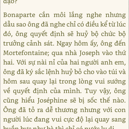
đạo?
Bonaparte cắn môi lắng nghe nhưng
dẫu sao ông đã nghe chỉ có điều kể từ lúc
đó, ông quyết định sẽ huỷ bộ chức bộ
trưởng cảnh sát. Ngay hôm ấy, ông đến
Mortefontaine; qua nhà Joseph vào thứ
hai. Với sự nài nỉ của hai người anh em,
ông đã ký sắc lệnh huỷ bỏ cho vào túi và
hôm sau quay lại trong lòng vui sướng
về quyết định của mình. Tuy vậy, ông
cũng hiểu Joséphine sẽ bị sốc thế nào.
Ông đã tỏ ra dễ thương nhưng với con
người lúc đang vui cực độ lại quay sang
buồn bực như bà thì chỉ có nước ly dị.