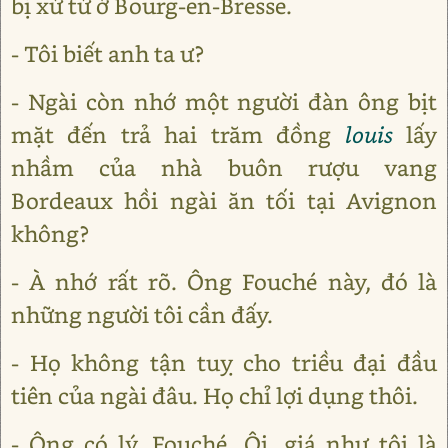
bị xử tử ở Bourg-en-Bresse.
- Tôi biết anh ta ư?
- Ngài còn nhớ một người đàn ông bịt
mặt đến trả hai trăm đồng
louis
lấy
nhầm của nhà buôn rượu vang
Bordeaux hồi ngài ăn tối tại Avignon
không?
- À nhớ rất rõ. Ông Fouché này, đó là
những người tôi cần đấy.
- Họ không tận tuỵ cho triều đại đầu
tiên của ngài đâu. Họ chỉ lợi dụng thôi.
- Ông có lý, Fouché. Ôi, giá như tôi là