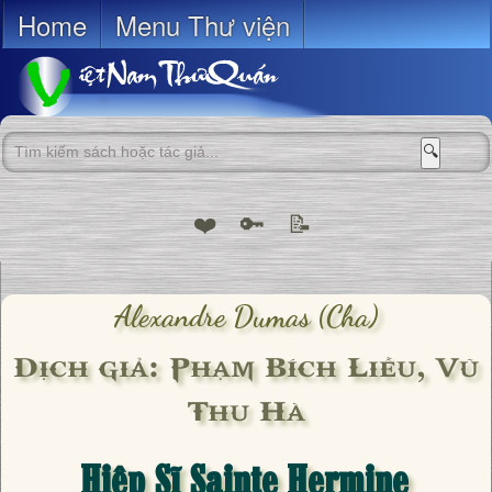
Home
Menu Thư viện
🔍
❤️
🔑
📝
Alexandre Dumas (cha)
Dịch giả: Phạm Bích Liễu, Vũ
Thu Hà
Hiệp Sĩ Sainte Hermine