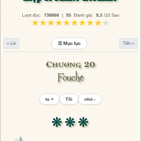
Lượt đọc:
738866
|
55
Đánh giá:
9,3
/10 Sao
★★★★★★★★★★
★★★★★★★★★★
☰ Mục lục
« Lùi
Tiến »
Chương 20
Fouché
to +
Tối
nhỏ -
❊ ❊ ❊