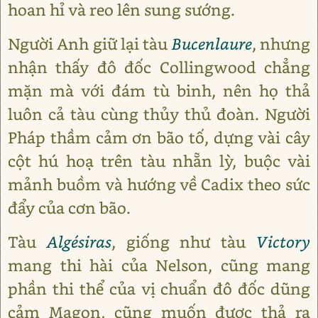
hoan hỉ và reo lên sung sướng.
Người Anh giữ lại tàu
Bucenlaure
, nhưng
nhận thấy đô đốc Collingwood chẳng
mặn mà với đám tù binh, nên họ thả
luôn cả tàu cùng thủy thủ đoàn. Người
Pháp thầm cảm ơn bão tố, dựng vài cây
cột hú hoạ trên tàu nhẵn lỳ, buộc vài
mảnh buồm và hướng về Cadix theo sức
đẩy của cơn bão.
Tàu
Algésiras
, giống như tàu
Victory
mang thi hài của Nelson, cũng mang
phần thi thể của vị chuẩn đô đốc dũng
cảm Magon, cũng muốn được thả ra