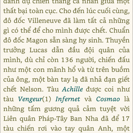
danh dự chiến thắng cá nhân giữa một
thất bại toàn cục. Cho đến lúc cuối cùng,
đô đốc Villeneuve đã làm tất cả những
gì có thể để cho mình được chết. Chuẩn
đô đốc Magon sẵn sàng hy sinh. Thuyền
trưởng Lucas dẫn đầu đội quân của
mình, dù chỉ còn 136 người, chiến đấu
như một con mãnh hổ và từ trên buồm
của ông, một bàn tay lạ đã nhả đạn giết
chết Nelson. Tàu
Achille
được coi như
tàu
Vengeur
(1)
Infernet
và
Cosmao
là
những tấm gương quả cảm tuyệt vời
Liên quân Pháp-Tây Ban Nha đã để 17
tàu chiến rơi vào tay quân Anh, một