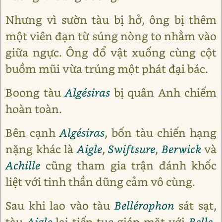
Nhưng vì sườn tàu bị hở, ông bị thêm
một viên đạn từ súng nòng to nhằm vào
giữa ngực. Ông đổ vật xuống cùng cột
buồm mũi vừa trúng một phát đại bác.
Boong tàu
Algésiras
bị quân Anh chiếm
hoàn toàn.
Bên cạnh
Algésiras
, bốn tàu chiến hạng
nặng khác là
Aigle
,
Swiftsure
,
Berwick
và
Achille
cũng tham gia trận đánh khốc
liệt với tinh thần dũng cảm vô cùng.
Sau khi lao vào tàu
Bellérophon
sát sạt,
tàu
Aigle
lại tiếp tục giáp mặt với
Belle-