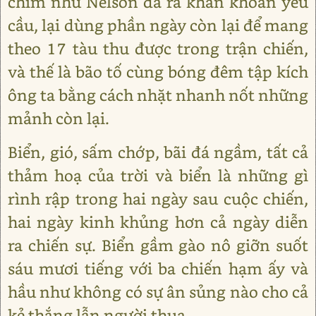
chìm như Nelson đã ra khẩn khoản yêu
cầu, lại dùng phần ngày còn lại để mang
theo 17 tàu thu được trong trận chiến,
và thế là bão tố cùng bóng đêm tập kích
ông ta bằng cách nhặt nhanh nốt những
mảnh còn lại.
Biển, gió, sấm chớp, bãi đá ngầm, tất cả
thảm hoạ của trời và biển là những gì
rình rập trong hai ngày sau cuộc chiến,
hai ngày kinh khủng hơn cả ngày diễn
ra chiến sự. Biển gầm gào nô giỡn suốt
sáu mươi tiếng với ba chiến hạm ấy và
hầu như không có sự ân sủng nào cho cả
kẻ thắng lẫn người thua.