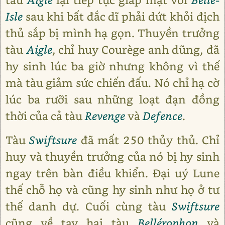
Isle
sau khi bất đắc dĩ phải dứt khỏi địch
thủ sắp bị mình hạ gọn. Thuyền trưởng
tàu
Aigle
, chỉ huy Courège anh dũng, đã
hy sinh lúc ba giờ nhưng không vì thế
mà tàu giảm sức chiến đấu. Nó chỉ hạ cờ
lúc ba rưỡi sau những loạt đạn đồng
thời của cả tàu
Revenge
và
Defence
.
Tàu
Swiftsure
đã mất 250 thủy thủ. Chỉ
huy và thuyền trưởng của nó bị hy sinh
ngay trên bàn điều khiển. Đại uý Lune
thế chỗ họ và cũng hy sinh như họ ở tư
thế danh dự. Cuối cùng tàu
Swiftsure
cũng về tay hai tàu
Bellérophon
và