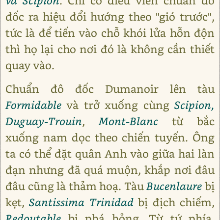
và Scipion
. Chỉ có điều viên chuẩn đô
đốc ra hiệu đổi hướng theo "gió trước",
tức là để tiến vào chỗ khói lửa hỗn độn
thì họ lại cho nơi đó là không cần thiết
quay vào.
Chuẩn đô đốc Dumanoir lên tàu
Formidable
và trở xuống cùng
Scipion,
Duguay-Trouin
,
Mont-Blanc
từ bắc
xuống nam dọc theo chiến tuyến. Ông
ta có thể đặt quân Anh vào giữa hai làn
đạn nhưng đã quá muộn, khắp nơi đâu
đâu cũng là thảm hoạ. Tàu
Bucenlaure
bị
kẹt,
Santissima Trinidad
bị địch chiếm,
Redoutable
bị phá hỏng. Từ tứ phía,