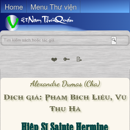
Home
Menu Thư viện
🔍
❤️
🔑
📝
Alexandre Dumas (cha)
Dịch giả: Phạm Bích Liễu, Vũ
Thu Hà
Hiệp Sĩ Sainte Hermine