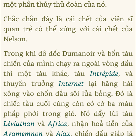
một phần thủy thủ đoàn của nó.
Chắc chắn đây là cái chết của viên sĩ
quan trẻ có thể xứng với cái chết của
Nelson.
Trong khi đô đốc Dumanoir và bốn tàu
chiến của mình chạy ra ngoài vòng đấu
thì một tàu khác, tàu
Intrépide
, và
thuyền trưởng
Internet
lại hăng hái
xông vào chốn dầu sôi lửa bỏng. Đó là
chiếc tàu cuối cùng còn có cờ ba màu
phấp phới trong gió. Nó đẩy lùi tàu
Léviathan
và
Africa
, nhận hoả tiễn của
Agamemnon
và
Ajax
, chiến đấu giáp lá