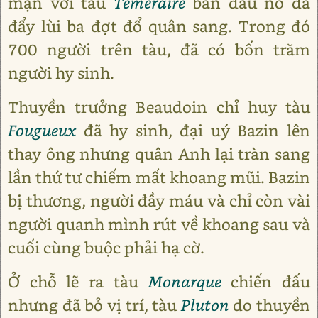
mạn với tàu
Téméraire
ban đầu nó đã
đẩy lùi ba đợt đổ quân sang. Trong đó
700 người trên tàu, đã có bốn trăm
người hy sinh.
Thuyền trưởng Beaudoin chỉ huy tàu
Fougueux
đã hy sinh, đại uý Bazin lên
thay ông nhưng quân Anh lại tràn sang
lần thứ tư chiếm mất khoang mũi. Bazin
bị thương, người đầy máu và chỉ còn vài
người quanh mình rút về khoang sau và
cuối cùng buộc phải hạ cờ.
Ở chỗ lẽ ra tàu
Monarque
chiến đấu
nhưng đã bỏ vị trí, tàu
Pluton
do thuyền