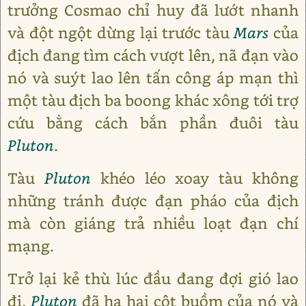
trưởng Cosmao chỉ huy đã lướt nhanh
và đột ngột dừng lại trước tàu
Mars
của
địch đang tìm cách vượt lên, nã đạn vào
nó và suýt lao lên tấn công áp mạn thì
một tàu địch ba boong khác xông tới trợ
cứu bằng cách bắn phần đuôi tàu
Pluton
.
Tàu
Pluton
khéo léo xoay tàu không
những tránh được đạn pháo của địch
mà còn giáng trả nhiều loạt đạn chí
mạng.
Trở lại kẻ thù lúc đầu đang đợi gió lao
đi,
Pluton
đã hạ hai cột buồm của nó và