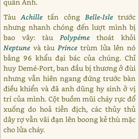
quân Anh.
Tàu
Achille
tấn công
Belle-Isle
trước
nhưng nhanh chóng đến lượt mình bị
bao vây: tàu
Polypéme
thoát khỏi
Neptune
và tàu
Prince
trùm lửa lên nó
bằng 96 khẩu đại bác của chúng. Chỉ
huy Demé-Port, ban đầu bị thương ở đùi
nhưng vẫn hiên ngang đứng trước bàn
điều khiển và đã anh dũng hy sinh ở vị
trí của mình. Cột buồm mũi cháy rực đổ
xuống do hoả tiễn địch, các thủy thủ
dây rợ vẫn vãi đạn lên boong kẻ thù mặc
cho lửa cháy.