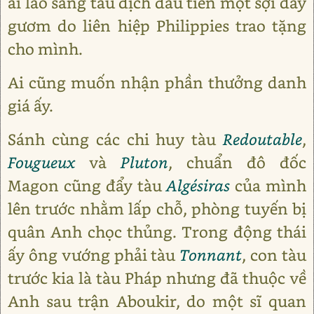
ai lao sang tàu địch đầu tiên một sợi dây
gươm do liên hiệp Philippies trao tặng
cho mình.
Ai cũng muốn nhận phần thưởng danh
giá ấy.
Sánh cùng các chi huy tàu
Redoutable
,
Fougueux
và
Pluton
, chuẩn đô đốc
Magon cũng đẩy tàu
Algésiras
của mình
lên trước nhằm lấp chỗ, phòng tuyến bị
quân Anh chọc thủng. Trong động thái
ấy ông vướng phải tàu
Tonnant
, con tàu
trước kia là tàu Pháp nhưng đã thuộc về
Anh sau trận Aboukir, do một sĩ quan