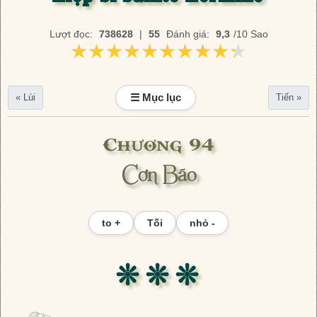
Lượt đọc:
738628
|
55
Đánh giá:
9,3
/10 Sao
★★★★★★★★★★
★★★★★★★★★★
☰ Mục lục
« Lùi
Tiến »
Chương 94
Cơn Bão
to +
Tối
nhỏ -
❊ ❊ ❊