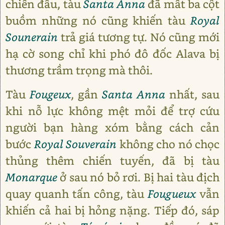
chiến đấu, tàu
Santa Anna
đã mất ba cột
buồm những nó cũng khiến tàu
Royal
Sounerain
trả giá tương tự. Nó cũng mới
hạ cờ song chỉ khi phó đô đốc Alava bị
thương trầm trọng mà thôi.
Tàu
Fougeux
, gần
Santa
Anna
nhất, sau
khi nỗ lực không mệt mỏi để trợ cứu
người bạn hàng xóm bằng cách cản
bước
Royal
Souverain
không cho nó chọc
thủng thêm chiến tuyến, đã bị tàu
Monarque
ở sau nó bỏ rơi. Bị hai tàu địch
quay quanh tấn công, tàu
Fougueux
vẫn
khiến cả hai bị hỏng nặng. Tiếp đó, sáp