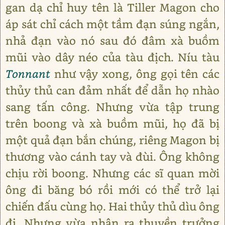
gan dạ chỉ huy tên là Tiller Magon cho
áp sát chỉ cách một tầm đạn súng ngắn,
nhả đạn vào nó sau đó đâm xà buồm
mũi vào dây néo của tàu địch. Níu tàu
Tonnant
như vậy xong, ông gọi tên các
thủy thủ can đảm nhất để dẫn họ nhào
sang tấn công. Nhưng vừa tập trung
trên boong và xà buồm mũi, họ đã bị
một quả đạn bắn chúng, riêng Magon bị
thương vào cánh tay và đùi. Ông không
chịu rời boong. Nhưng các sĩ quan mời
ông đi băng bó rồi mới có thể trở lại
chiến đấu cùng họ. Hai thủy thủ dìu ông
đi. Nhưng vừa nhận ra thuyền trưởng