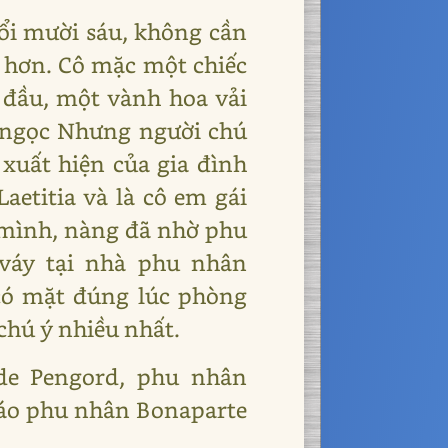
ổi mười sáu, không cần
g hơn. Cô mặc một chiếc
 đầu, một vành hoa vải
 ngọc Nhưng người chú
xuất hiện của gia đình
aetitia và là cô em gái
 mình, nàng đã nhờ phu
váy tại nhà phu nhân
có mặt đúng lúc phòng
chú ý nhiều nhất.
de Pengord, phu nhân
 báo phu nhân Bonaparte