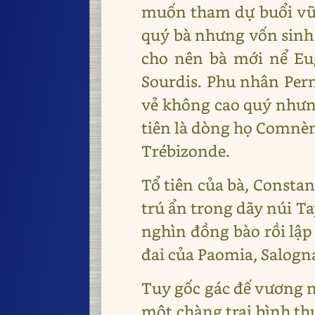
muốn tham dự buổi vũ
quý bà nhưng vốn sinh r
cho nên bà mới nể Eu
Sourdis. Phu nhân Per
vẻ không cao quý nhưng
tiên là dòng họ Comnèn
Trébizonde.
Tổ tiên của bà, Consta
trú ẩn trong dãy núi Ta
nghìn đồng bào rồi lập
đai của Paomia, Salogn
Tuy gốc gác đế vương n
một chàng trai bình th