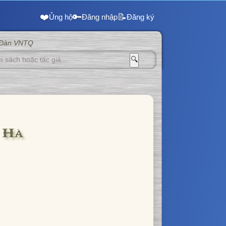
❤️
🔑
📝
Ủng hộ
Đăng nhập
Đăng ký
 Đàn VNTQ
🔍
 Hà