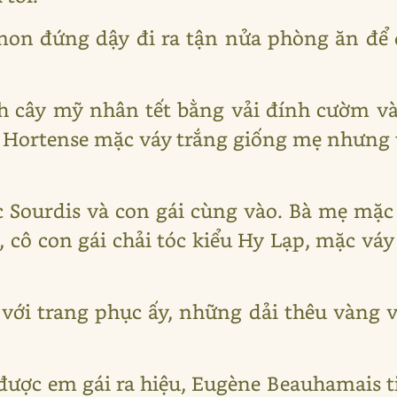
on đứng dậy đi ra tận nửa phòng ăn để 
h cây mỹ nhân tết bằng vải đính cườm vàn
. Hortense mặc váy trắng giống mẹ nhưng 
c Sourdis và con gái cùng vào. Bà mẹ mặc
 cô con gái chải tóc kiểu Hy Lạp, mặc váy
p với trang phục ấy, những dải thêu vàng 
 được em gái ra hiệu, Eugène Beauhamais 