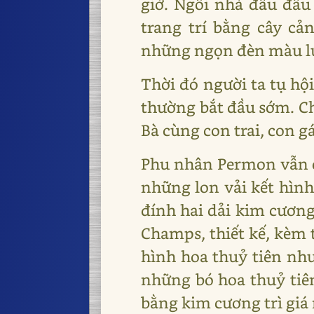
giờ. Ngôi nhà đâu đâu
trang trí bằng cây cả
những ngọn đèn màu lun
Thời đó người ta tụ hộ
thường bắt đầu sớm. Ch
Bà cùng con trai, con g
Phu nhân Permon vẫn cò
những lon vải kết hình
đính hai dải kim cương
Champs, thiết kế, kèm 
hình hoa thuỷ tiên như
những bó hoa thuỷ tiên 
bằng kim cương trì giá