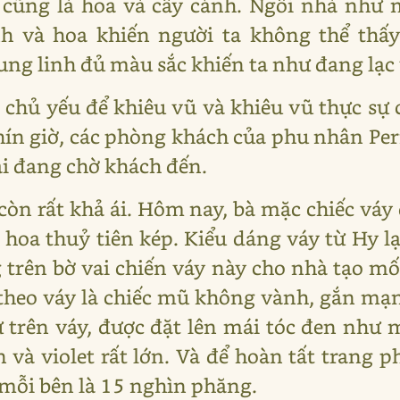
 cũng là hoa và cây cảnh. Ngôi nhà như m
nh và hoa khiến người ta không thể thấ
g linh đủ màu sắc khiến ta như đang lạc v
i chủ yếu để khiêu vũ và khiêu vũ thực sự 
ín giờ, các phòng khách của phu nhân Pe
ái đang chờ khách đến.
n rất khả ái. Hôm nay, bà mặc chiếc váy
 hoa thuỷ tiên kép. Kiểu dáng váy từ Hy l
 trên bờ vai chiến váy này cho nhà tạo mốt
theo váy là chiếc mũ không vành, gắn mạn
 trên váy, được đặt lên mái tóc đen như 
và violet rất lớn. Và để hoàn tất trang p
 mỗi bên là 15 nghìn phăng.