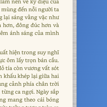
u làm nên vẻ kỳ diệu của
t mùng đến nỗi người ta
g lại sáng vằng vặc như
ần hơn, đông đúc hơn và
 thêm ánh sáng của mình
uất hiện trong suy nghĩ
ực ôm lấy trọn bán cầu.
ỏ tía còn vương vất sót
 khấu khép lại giữa hai
ung cảnh phía chân trời
 từng ca ngợi. Ngày sắp
ông mang theo cái bóng