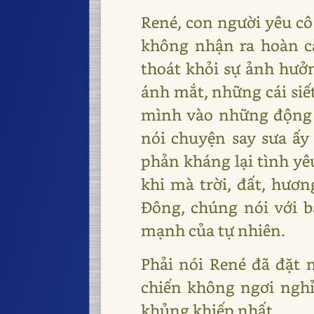
René, con người yêu c
không nhận ra hoàn c
thoát khỏi sự ảnh hưở
ánh mắt, những cái siết
mình vào những động 
nói chuyện say sưa ấy
phản kháng lại tình yêu
khi mà trời, đất, hươn
Đông, chúng nói với b
mạnh của tự nhiên.
Phải nói René đã đặt 
chiến không ngơi ngh
khủng khiếp nhất.