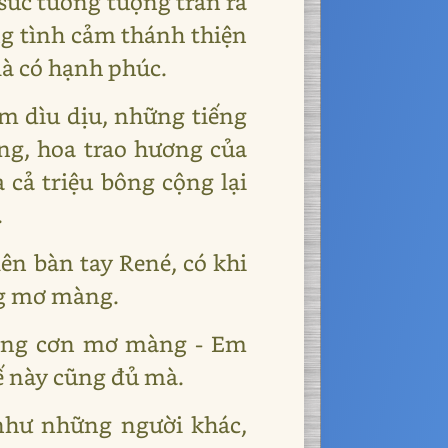
sức tưởng tượng tràn ra
g tình cảm thánh thiện
là có hạnh phúc.
m dìu dịu, những tiếng
ng, hoa trao hương của
cả triệu bông cộng lại
.
lên bàn tay René, có khi
ng mơ màng.
trong cơn mơ màng - Em
ế này cũng đủ mà.
 như những người khác,