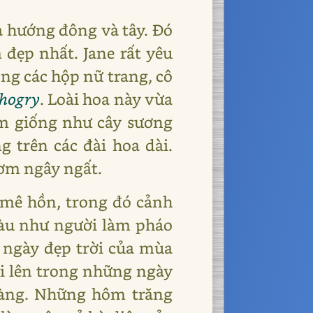
a hướng đông và tây. Đó
đẹp nhất. Jane rất yêu
ong các hộp nữ trang, cô
hogry
. Loài hoa này vừa
ơm giống như cây sương
g trên các đài hoa dài.
hơm ngây ngất.
 mê hồn, trong đó cảnh
màu như người làm pháo
g ngày đẹp trời của mùa
i lên trong những ngày
 vàng. Những hôm trăng