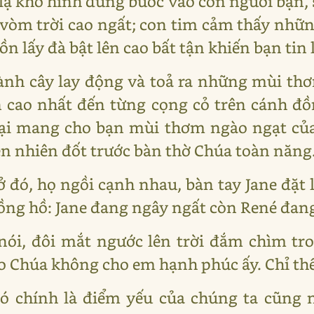
lạ khó hình dung bước vào con người bạn, 
vòm trời cao ngất; con tim cảm thấy nhữn
n lấy đà bật lên cao bất tận khiến bạn tin 
ành cây lay động và toả ra những mùi thơ
n cao nhất đến từng cọng cỏ trên cánh đồ
lại mang cho bạn mùi thơm ngào ngạt của 
n nhiên đốt trước bàn thờ Chúa toàn năng
ở đó, họ ngồi cạnh nhau, bàn tay Jane đặt 
đồng hồ: Jane đang ngây ngất còn René đa
 nói, đôi mắt ngước lên trời đắm chìm 
o Chúa không cho em hạnh phúc ấy. Chỉ th
 Đó chính là điểm yếu của chúng ta cũng