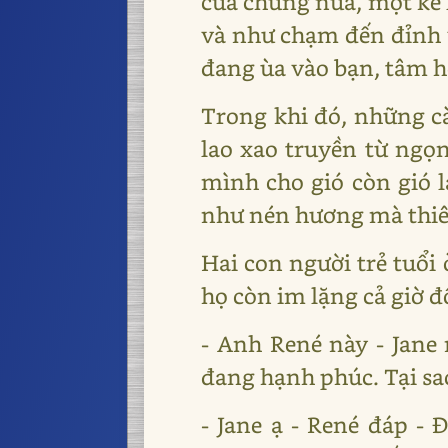
của chúng nữa, một kẻ 
và như chạm đến đỉnh 
đang ùa vào bạn, tâm hồ
Trong khi đó, những c
lao xao truyền từ ngọ
mình cho gió còn gió 
như nén hương mà thiê
Hai con người trẻ tuổi 
họ còn im lặng cả giờ 
- Anh René này - Jane
đang hạnh phúc. Tại sa
- Jane ạ - René đáp -