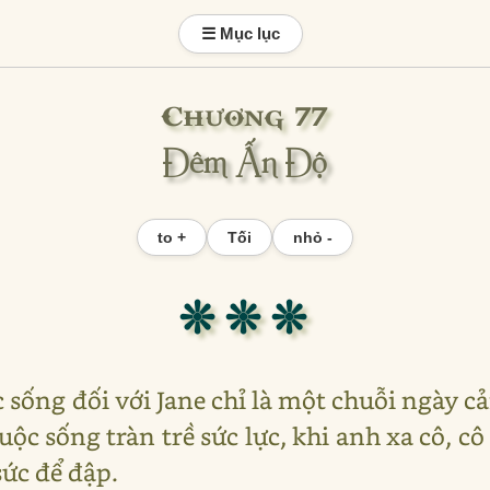
☰ Mục lục
Chương 77
Đêm Ấn Độ
to +
Tối
nhỏ -
❊ ❊ ❊
c sống đối với Jane chỉ là một chuỗi ngày c
uộc sống tràn trề sức lực, khi anh xa cô, 
ức để đập.