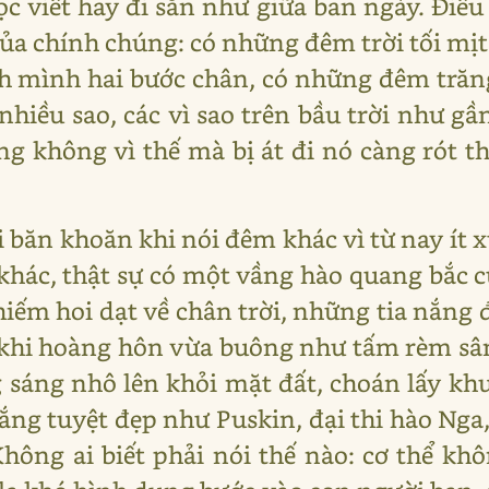
ọc viết hay đi săn như giữa ban ngày. Điề
 của chính chúng: có những đêm trời tối mị
h mình hai bước chân, có những đêm trăn
iều sao, các vì sao trên bầu trời như g
ng không vì thế mà bị át đi nó càng rót
 băn khoăn khi nói đêm khác vì từ nay ít x
khác, thật sự có một vầng hào quang bắc c
m hoi dạt về chân trời, những tia nắng đ
ủ, khi hoàng hôn vừa buông như tấm rèm sân
sáng nhô lên khỏi mặt đất, choán lấy kh
ắng tuyệt đẹp như Puskin, đại thi hào Nga,
hông ai biết phải nói thế nào: cơ thể kh