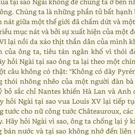
húa tại sao Ngài không để chúng ta ở bên n
hông. Chúng ta là những phần tử bất hạnh 
n nát giữa một thế giới đã chấm dứt và một 
riều mục nát và bởi sự xuất hiện của một 
VI lại nồi da xáo thịt thần dân của mình 
 của ông ta, tiêu tán ngân khố vì thói
y hỏi Ngài tại sao ông ta lại theo một chí
ột câu không có thật: "Không có dãy Pyré
ựng thói nhõng nhẽo của một người đàn b
 bỏ sắc chỉ Nantes khiến Hà Lan và Anh q
 hỏi Ngài tại sao vua Louis XV lại tiếp 
 tước cho nữ công tước Châteauroux, các 
. Hãy hỏi Ngài vì sao, ông ta chống lại ý 
g bán nước và tại sao không nhớ đến liên