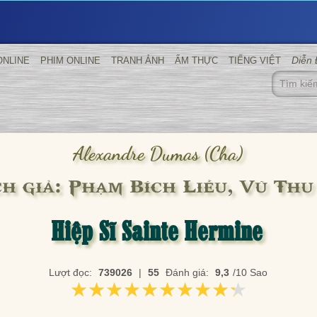
Diễn
ONLINE
PHIM ONLINE
TRANH ẢNH
ẨM THỰC
TIẾNG VIỆT
Alexandre Dumas (cha)
ch giả: Phạm Bích Liễu, Vũ Thu
Hiệp Sĩ Sainte Hermine
Lượt đọc:
739026
|
55
Đánh giá:
9,3
/10 Sao
★★★★★★★★★★
★★★★★★★★★★