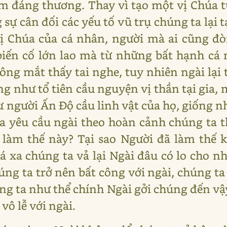
 đáng thương. Thay vì tạo một vị Chúa t
 sự cân đối các yếu tố vũ trụ chúng ta lại 
vị Chúa của cá nhân, người mà ai cũng đò
iến cố lớn lao mà từ những bất hạnh cá 
ông mắt thấy tai nghe, tuy nhiên ngài lại 
ng như tổ tiên cầu nguyện vị thần tại gia,
ư người Ấn Độ cầu linh vật của họ, giống n
a yêu cầu ngài theo hoàn cảnh chúng ta t
 làm thế này? Tại sao Người đã làm thế 
uá xa chúng ta vả lại Ngài đâu có lo ch
úng ta trở nên bất công với ngài, chúng t
úng ta như thể chính Ngài gởi chúng đến vậ
ô lễ với ngài.