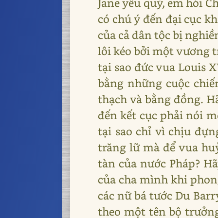
Jane yêu quý, em hỏi C
có chú ý đến đại cục k
của cả dân tộc bị nghiề
lôi kéo bởi một vương t
tại sao đức vua Louis X
bằng những cuộc chiến
thạch và bằng đồng. Hã
đến kết cục phải nói m
tại sao chỉ vì chịu đ
trăng lữ mà để vua huỷ
tàn của nước Pháp? Hãy
của cha mình khi phong
các nữ bá tước Du Barry
theo một tên bộ trưởn