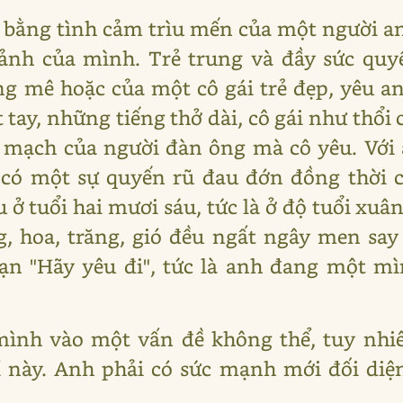
ô bằng tình cảm trìu mến của một người a
ảnh của mình. Trẻ trung và đầy sức quy
ng mê hoặc của một cô gái trẻ đẹp, yêu a
 tay, những tiếng thở dài, cô gái như thổ
mạch của người đàn ông mà cô yêu. Với 
 có một sự quyến rũ đau đớn đồng thời 
 ở tuổi hai mươi sáu, tức là ở độ tuổi xuân
g, hoa, trăng, gió đều ngất ngây men sa
ạn "Hãy yêu đi", tức là anh đang một mìn
mình vào một vấn đề không thể, tuy nhi
ỉ này. Anh phải có sức mạnh mới đối diệ