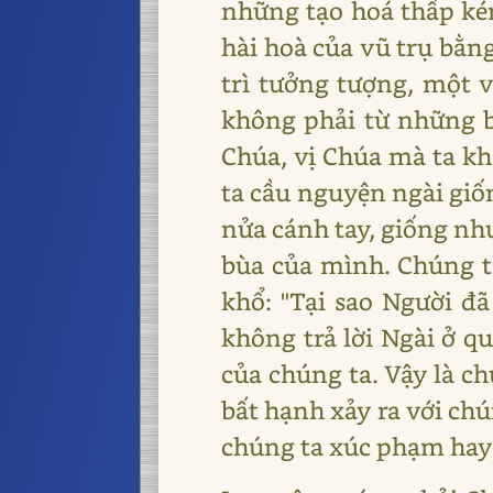
những tạo hoá thấp kém
hài hoà của vũ trụ bằng
trì tưởng tượng, một 
không phải từ những b
Chúa, vị Chúa mà ta kh
ta cầu nguyện ngài giố
nửa cánh tay, giống nh
bùa của mình. Chúng t
khổ: "Tại sao Người đã
không trả lời Ngài ở q
của chúng ta. Vậy là ch
bất hạnh xảy ra với ch
chúng ta xúc phạm hay v