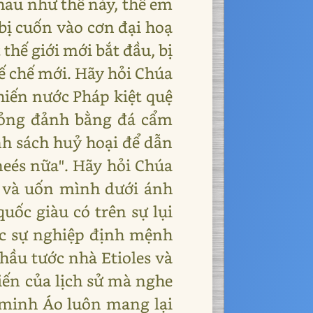
hau như thế này, thế em
bị cuốn vào cơn đại hoạ
thế giới mới bắt đầu, bị
đế chế mới. Hãy hỏi Chúa
khiến nước Pháp kiệt quệ
 đỏng đảnh bằng đá cẩm
nh sách huỷ hoại để dẫn
neés nữa". Hãy hỏi Chúa
à và uốn mình dưới ánh
uốc giàu có trên sự lụi
tục sự nghiệp định mệnh
hầu tước nhà Etioles và
kiến của lịch sử mà nghe
 minh Áo luôn mang lại