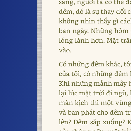
sáng, người ta có thể đ
đêm, đó là sự thay đổi
không nhìn thấy gì các
ban ngày. Những hôm nh
lóng lánh hơn. Mặt tră
vào.
Có những đêm khác, tôi
của tôi, có những đêm 
Khi những mảnh mây hiế
lại lúc mặt trời đi ng
màn kịch thì một vùng 
và ban phát cho đêm tr
lên? Đêm sắp xuống? K