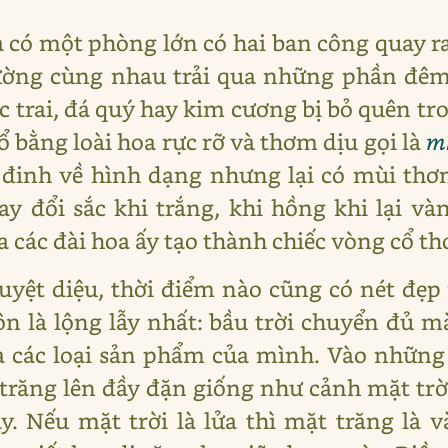
à có một phòng lớn có hai ban công quay r
hường cùng nhau trải qua những phần đêm 
ọc trai, đá quý hay kim cương bị bỏ quên tr
 bằng loài hoa rực rỡ và thơm dịu gọi là
m
 đinh về hình dạng nhưng lại có mùi th
y đổi sắc khi trắng, khi hồng khi lại vàn
a các đài hoa ấy tạo thành chiếc vòng cổ t
yệt diệu, thời điểm nào cũng có nét đẹp
n là lộng lẫy nhất: bầu trời chuyển đủ 
ra các loại sản phẩm của mình. Vào nhữn
trăng lên đầy đặn giống như cảnh mặt trờ
. Nếu mặt trời là lửa thì mặt trăng là