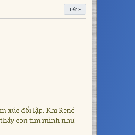
Tiến »
ảm xúc đối lập. Khi René
cô thấy con tim mình như