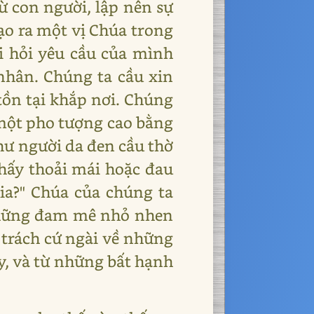
ừ con người, lập nên sự
tạo ra một vị Chúa trong
i hỏi yêu cầu của mình
nhân. Chúng ta cầu xin
tồn tại khắp nơi. Chúng
 một pho tượng cao bằng
hư người da đen cầu thờ
hấy thoải mái hoặc đau
kia?" Chúa của chúng ta
o những đam mê nhỏ nhen
a trách cứ ngài về những
y, và từ những bất hạnh