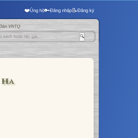
❤️
🔑
📝
Ủng hộ
Đăng nhập
Đăng ký
 Đàn VNTQ
🔍
 Hà