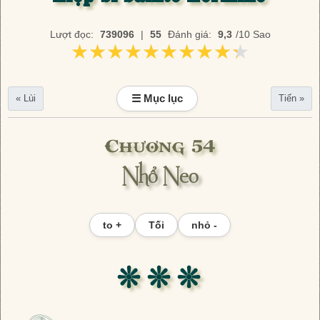
Lượt đọc:
739096
|
55
Đánh giá:
9,3
/10 Sao
★★★★★★★★★★
★★★★★★★★★★
☰ Mục lục
« Lùi
Tiến »
Chương 54
Nhổ Neo
to +
Tối
nhỏ -
❊ ❊ ❊