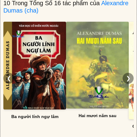
10 Trong Tổng Số 16 tác phẩm của
Alexandre
Dumas (cha)
❮
❯
Hai mươi năm sau
Ba người lính ngự lâm
Cá