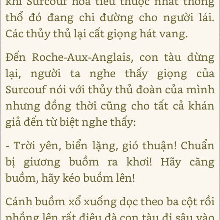
khi Surcouf hoa tiêu thuộc nhất thông
thổ đó đang chi đường cho người lái.
Các thủy thủ lại cất giọng hát vang.
Đến Roche-Aux-Anglais, con tàu dừng
lại, người ta nghe thấy giọng của
Surcouf nói với thủy thủ đoàn của mình
nhưng đồng thời cũng cho tất cả khán
giả đến từ biệt nghe thấy:
- Trời yên, biển lặng, gió thuận! Chuẩn
bị giương buồm ra khơi! Hãy căng
buồm, hãy kéo buồm lên!
Cánh buồm xổ xuống dọc theo ba cột rồi
phồng lên rất điệu đà con tàu đi sâu vào