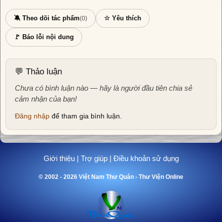
🔕 Theo dõi tác phẩm
☆ Yêu thích
(0)
🚩 Báo lỗi nội dung
💬 Thảo luận
Chưa có bình luận nào — hãy là người đầu tiên chia sẻ
cảm nhận của bạn!
Đăng nhập
để tham gia bình luận.
Giới thiệu
|
Trợ giúp
|
Điều khoản sử dụng
© 2002 - 2026 Việt Nam Thư Quán - Thư Viện Online