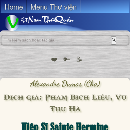
Home
Menu Thư viện
🔍
❤️
🔑
📝
Alexandre Dumas (cha)
Dịch giả: Phạm Bích Liễu, Vũ
Thu Hà
Hiệp Sĩ Sainte Hermine