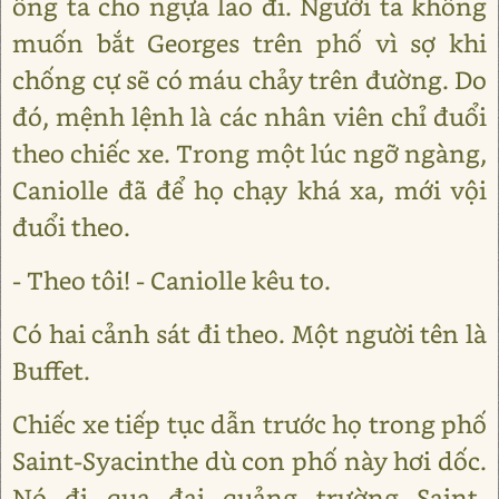
ông ta cho ngựa lao đi. Người ta không
muốn bắt Georges trên phố vì sợ khi
chống cự sẽ có máu chảy trên đường. Do
đó, mệnh lệnh là các nhân viên chỉ đuổi
theo chiếc xe. Trong một lúc ngỡ ngàng,
Caniolle đã để họ chạy khá xa, mới vội
đuổi theo.
- Theo tôi! - Caniolle kêu to.
Có hai cảnh sát đi theo. Một người tên là
Buffet.
Chiếc xe tiếp tục dẫn trước họ trong phố
Saint-Syacinthe dù con phố này hơi dốc.
Nó đi qua đại quảng trường Saint-