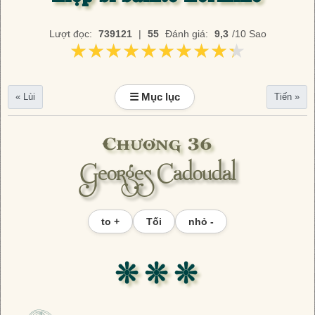
Lượt đọc:
739121
|
55
Đánh giá:
9,3
/10 Sao
★★★★★★★★★★
★★★★★★★★★★
☰ Mục lục
« Lùi
Tiến »
Chương 36
Georges Cadoudal
to +
Tối
nhỏ -
❊ ❊ ❊