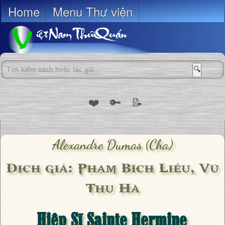
Home
Menu Thư viện
🔍
❤️
🔑
📝
Alexandre Dumas (cha)
Dịch giả: Phạm Bích Liễu, Vũ
Thu Hà
Hiệp Sĩ Sainte Hermine