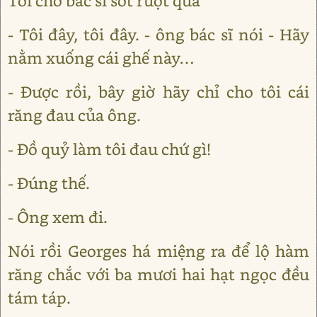
Tôi chờ bác sĩ sốt ruột quá
- Tôi đây, tôi đây. - ông bác sĩ nói - Hãy
nằm xuống cái ghế này…
- Được rồi, bây giờ hãy chỉ cho tôi cái
răng đau của ông.
- Đồ quỷ làm tôi đau chứ gì!
- Đúng thế.
- Ông xem đi.
Nói rồi Georges há miệng ra để lộ hàm
răng chắc với ba mươi hai hạt ngọc đều
tám táp.