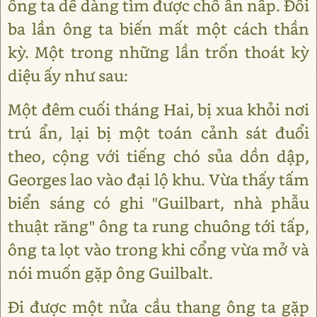
ông ta dễ dàng tìm được chỗ ẩn nấp. Đôi
ba lần ông ta biến mất một cách thần
kỳ. Một trong những lần trốn thoát kỳ
diệu ấy như sau:
Một đêm cuối tháng Hai, bị xua khỏi nơi
trú ẩn, lại bị một toán cảnh sát đuổi
theo, cộng với tiếng chó sủa dồn dập,
Georges lao vào đại lộ khu. Vừa thấy tấm
biển sáng có ghi "Guilbart, nhà phẫu
thuật răng" ông ta rung chuông tới tấp,
ông ta lọt vào trong khi cổng vừa mở và
nói muốn gặp ông Guilbalt.
Đi được một nửa cầu thang ông ta gặp