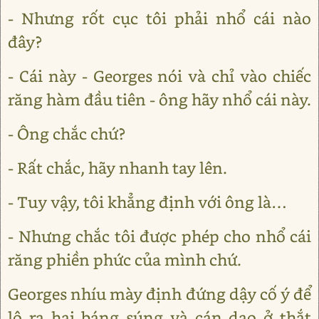
- Nhưng rốt cục tôi phải nhổ cái nào
đây?
- Cái này - Georges nói và chỉ vào chiếc
răng hàm đầu tiên - ông hãy nhổ cái này.
- Ông chắc chứ?
- Rất chắc, hãy nhanh tay lên.
- Tuy vậy, tôi khẳng định với ông là…
- Nhưng chắc tôi được phép cho nhổ cái
răng phiền phức của mình chứ.
Georges nhíu mày định đứng dậy cố ý để
lộ ra hai báng súng và cán dao ở thắt