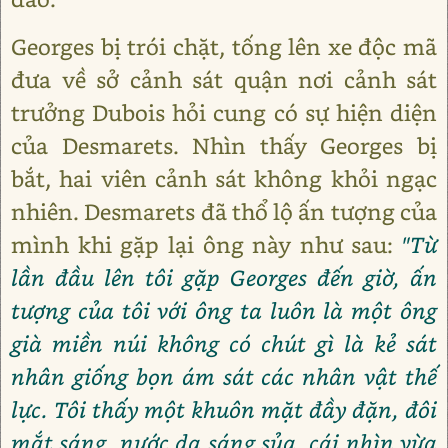
Georges bị trói chặt, tống lên xe độc mã
đưa về sở cảnh sát quận nơi cảnh sát
trưởng Dubois hỏi cung có sự hiện diện
của Desmarets. Nhìn thấy Georges bị
bắt, hai viên cảnh sát không khỏi ngạc
nhiên. Desmarets đã thổ lộ ấn tượng của
mình khi gặp lại ông này như sau:
"Từ
lần đầu lên tôi gặp Georges đến giờ, ấn
tượng của tôi với ông ta luôn là một ông
già miền núi không có chút gì là kẻ sát
nhân giống bọn ám sát các nhân vật thế
lực. Tôi thấy một khuôn mặt đầy đặn, đôi
mắt sáng, nước da sáng sủa, cái nhìn vừa