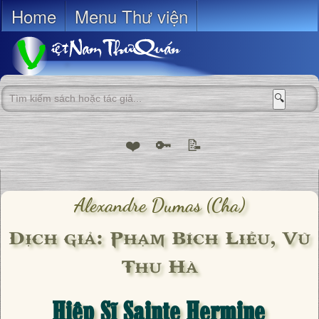
Home
Menu Thư viện
🔍
❤️
🔑
📝
Alexandre Dumas (cha)
Dịch giả: Phạm Bích Liễu, Vũ
Thu Hà
Hiệp Sĩ Sainte Hermine