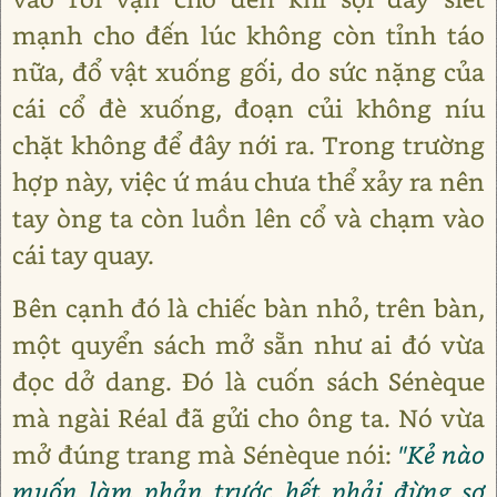
mạnh cho đến lúc không còn tỉnh táo
nữa, đổ vật xuống gối, do sức nặng của
cái cổ đè xuống, đoạn củi không níu
chặt không để đây nới ra. Trong trường
hợp này, việc ứ máu chưa thể xảy ra nên
tay òng ta còn luồn lên cổ và chạm vào
cái tay quay.
Bên cạnh đó là chiếc bàn nhỏ, trên bàn,
một quyển sách mở sẵn như ai đó vừa
đọc dở dang. Đó là cuốn sách Sénèque
mà ngài Réal đã gửi cho ông ta. Nó vừa
mở đúng trang mà Sénèque nói:
"Kẻ nào
muốn làm phản trước hết phải đừng sợ