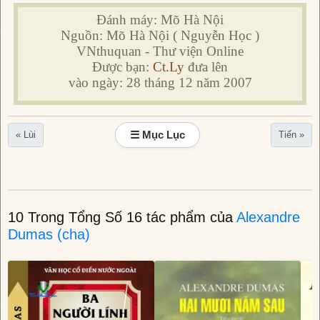
Đánh máy: Mõ Hà Nội
Nguồn: Mõ Hà Nội ( Nguyễn Học )
VNthuquan - Thư viện Online
Được bạn:
Ct.Ly
đưa lên
vào ngày: 28 tháng 12 năm 2007
☰ Mục Lục
« Lùi
Tiến »
10 Trong Tổng Số 16 tác phẩm của
Alexandre
Dumas (cha)