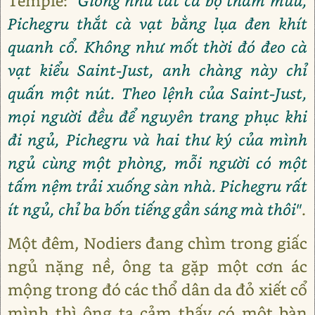
Temple:
"Giống như tất cả bộ tham mưu,
Pichegru thắt cà vạt bằng lụa đen khít
quanh cổ. Không như mốt thời đó đeo cà
vạt kiểu Saint-Just, anh chàng này chỉ
quấn một nút. Theo lệnh của Saint-Just,
mọi người đều để nguyên trang phục khi
đi ngủ, Pichegru và hai thư ký của mình
ngủ cùng một phòng, mỗi người có một
tấm nệm trải xuống sàn nhà. Pichegru rất
ít ngủ, chỉ ba bốn tiếng gần sáng mà thôi"
.
Một đêm, Nodiers đang chìm trong giấc
ngủ nặng nề, ông ta gặp một cơn ác
mộng trong đó các thổ dân da đỏ xiết cổ
mình thì ông ta cảm thấy có một bàn