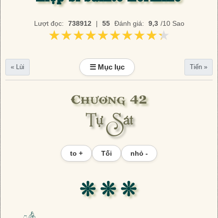
Lượt đọc:
738912
|
55
Đánh giá:
9,3
/10 Sao
★★★★★★★★★★
★★★★★★★★★★
☰ Mục lục
« Lùi
Tiến »
Chương 42
Tự Sát
to +
Tối
nhỏ -
❊ ❊ ❊