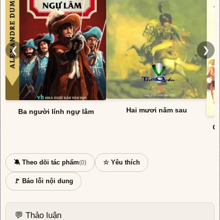
❮
❯
Hai mươi năm sau
Ba người lính ngự lâm
Cá
🔕 Theo dõi tác phẩm
☆ Yêu thích
(0)
🚩 Báo lỗi nội dung
💬 Thảo luận