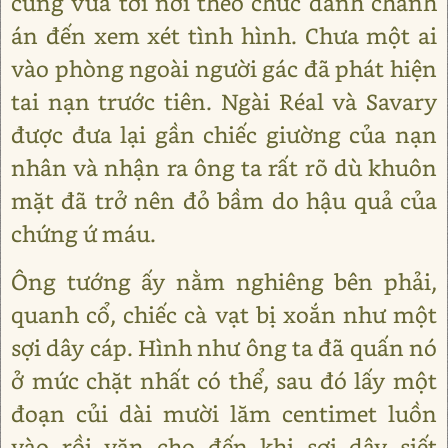
cũng vừa tới nơi theo chức danh chánh
án đến xem xét tình hình. Chưa một ai
vào phòng ngoài người gác đã phát hiện
tai nạn trước tiên. Ngài Réal và Savary
được đưa lại gần chiếc giường của nạn
nhân và nhận ra ông ta rất rõ dù khuôn
mặt đã trở nên đỏ bầm do hậu quả của
chứng ứ máu.
Ông tướng ấy nằm nghiêng bên phải,
quanh cổ, chiếc cà vạt bị xoắn như một
sợi dây cáp. Hình như ông ta đã quấn nó
ở mức chặt nhất có thể, sau đó lấy một
đoạn củi dài mười lăm centimet luồn
vào rồi vặn cho đến khi sợi dây siết