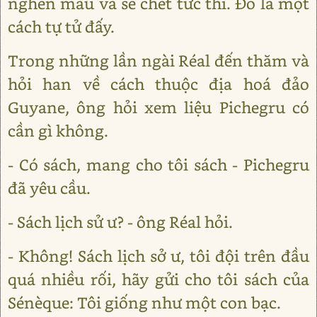
nghẽn máu và sẽ chết tức thì. Đó là một
cách tự tử đấy.
Trong những lần ngài Réal đến thăm và
hỏi han về cách thuộc địa hoá đảo
Guyane, ông hỏi xem liệu Pichegru có
cần gì không.
- Có sách, mang cho tôi sách - Pichegru
đã yêu cầu.
- Sách lịch sử ư? - ông Réal hỏi.
- Không! Sách lịch sở ư, tôi đội trên đầu
quá nhiều rối, hãy gửi cho tôi sách của
Sénèque: Tôi giống như một con bạc.