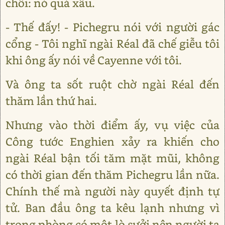
chối: nó quá xấu.
- Thế đấy! - Pichegru nói với người gác
cổng - Tôi nghĩ ngài Réal đã chế giễu tôi
khi ông ấy nói về Cayenne với tôi.
Và ông ta sốt ruột chờ ngài Réal đến
thăm lần thứ hai.
Nhưng vào thời điểm ấy, vụ việc của
Công tước Enghien xảy ra khiến cho
ngài Réal bận tối tăm mặt mũi, không
có thời gian đến thăm Pichegru lần nữa.
Chính thế mà người này quyết định tự
tử. Ban đầu ông ta kêu lạnh nhưng vì
trong phòng có một lò sưởi nên người ta