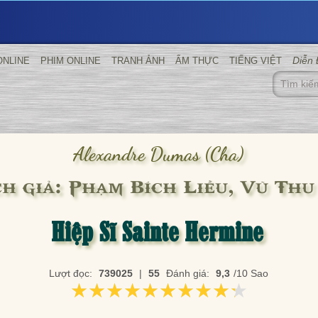
Diễn
ONLINE
PHIM ONLINE
TRANH ẢNH
ẨM THỰC
TIẾNG VIỆT
Alexandre Dumas (cha)
ch giả: Phạm Bích Liễu, Vũ Thu
Hiệp Sĩ Sainte Hermine
Lượt đọc:
739025
|
55
Đánh giá:
9,3
/10 Sao
★★★★★★★★★★
★★★★★★★★★★