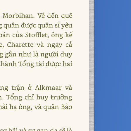
i Morbihan. Về đến quê
g quân được quân sĩ yêu
án của Stofflet, ông kế
e, Charette và ngay cả
ng gần như là người duy
thành Tổng tài được hai
ắng trận ở Alkmaar và
. Tổng chỉ huy trưởng
hải hạ ông, và quân Bảo
 hãi và sự gan dạ sẽ là