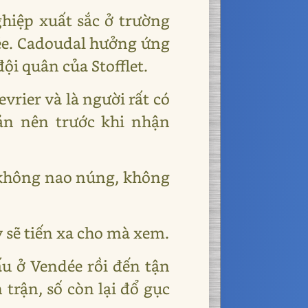
ghiệp xuất sắc ở trường
dée. Cadoudal hưởng ứng
đội quân của Stofflet.
vrier và là người rất có
sản nên trước khi nhận
 không nao núng, không
y sẽ tiến xa cho mà xem.
ấu ở Vendée rồi đến tận
trận, số còn lại đổ gục