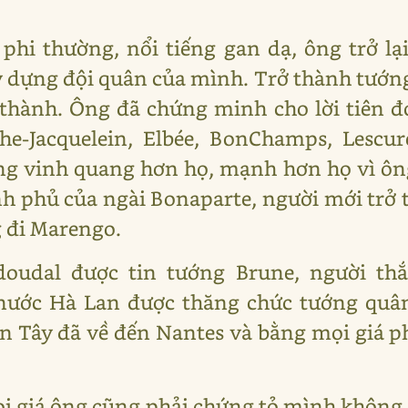
phi thường, nổi tiếng gan dạ, ông trở lạ
 dựng đội quân của mình. Trở thành tướn
thành. Ông đã chứng minh cho lời tiên đo
he-Jacquelein, Elbée, BonChamps, Lescur
ắng vinh quang hơn họ, mạnh hơn họ vì ô
nh phủ của ngài Bonaparte, người mới trở 
 đi Marengo.
doudal được tin tướng Brune, người th
 nước Hà Lan được thăng chức tướng quân
 Tây đã về đến Nantes và bằng mọi giá p
 giá ông cũng phải chứng tỏ mình không sợ