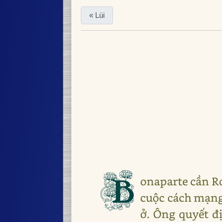
« Lùi
B
onaparte cần R
cuộc cách mạng
ở. Ông quyết đ