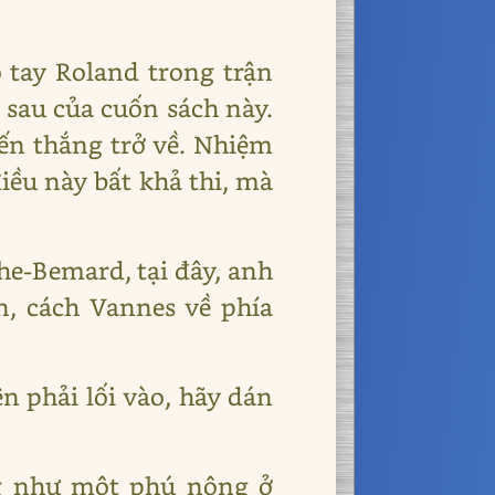
o tay Roland trong trận
n sau của cuốn sách này.
ến thắng trở về. Nhiệm
điều này bất khả thi, mà
che-Bemard, tại đây, anh
n, cách Vannes về phía
ên phải lối vào, hãy dán
g như một phú nông ở