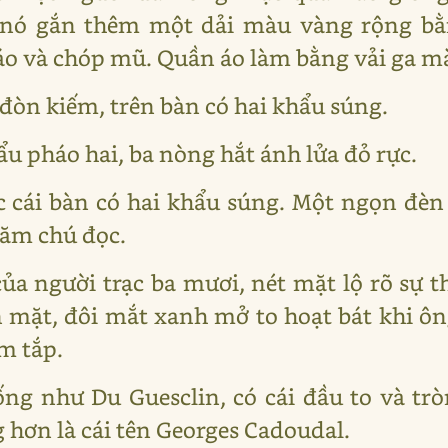
, nó gắn thêm một dải màu vàng rộng bằ
áo và chóp mũ. Quần áo làm bằng vải ga m
đòn kiếm, trên bàn có hai khẩu súng.
u pháo hai, ba nòng hắt ánh lửa đỏ rực.
c cái bàn có hai khẩu súng. Một ngọn đèn
hăm chú đọc.
a người trạc ba mươi, nét mặt lộ rõ sự t
 mặt, đôi mắt xanh mở to hoạt bát khi ôn
m tắp.
ng như Du Guesclin, có cái đầu to và tròn
g hơn là cái tên Georges Cadoudal.