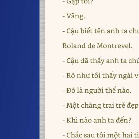
- Gặp tôi?
- Vâng.
- Cậu biết tên anh ta ch
Roland de Montrevel.
- Cậu đã thấy anh ta ch
- Rõ như tôi thấy ngài v
- Đó là người thế nào.
- Một chàng trai trẻ đẹ
- Khi nào anh ta đến?
- Chắc sau tôi một hai t