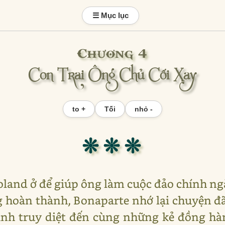
☰ Mục lục
Chương 4
Con Trai Ông Chủ Cối Xay
to +
Tối
nhỏ -
❊ ❊ ❊
oland ở để giúp ông làm cuộc đảo chính ng
 hoàn thành, Bonaparte nhớ lại chuyện đã
ịnh truy diệt đến cùng những kẻ đồng hà