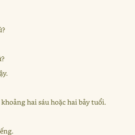
ứ?
ứ?
ậy.
p khoảng hai sáu hoặc hai bảy tuổi.
iếng.