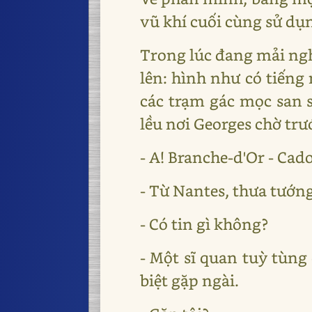
vũ khí cuối cùng sử dụ
Trong lúc đang mải ng
lên: hình như có tiếng 
các trạm gác mọc san s
lều nơi Georges chờ trướ
- A! Branche-d'Or - Cado
- Từ Nantes, thưa tướn
- Có tin gì không?
- Một sĩ quan tuỳ tùng
biệt gặp ngài.