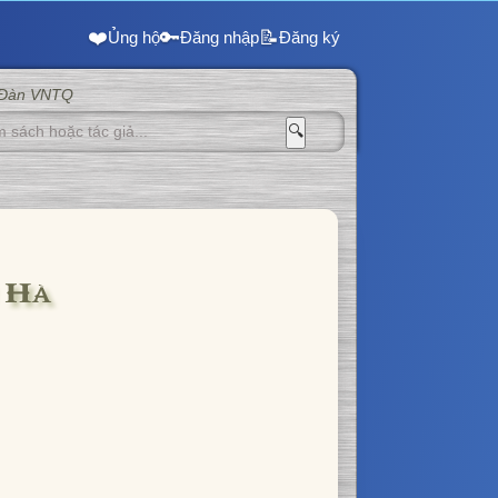
❤️
🔑
📝
Ủng hộ
Đăng nhập
Đăng ký
 Đàn VNTQ
🔍
 Hà