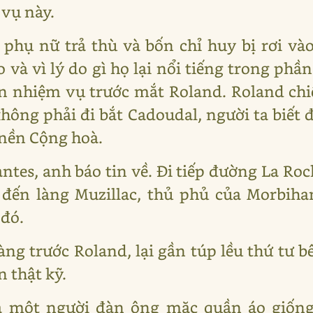
vụ này.
 phụ nữ trả thù và bốn chỉ huy bị rơi và
 và vì lý do gì họ lại nổi tiếng trong phầ
ến nhiệm vụ trước mắt Roland. Roland chi
hông phải đi bắt Cadoudal, người ta biết 
ì nền Cộng hoà.
antes, anh báo tin về. Đi tiếp đường La Ro
i đến làng Muzillac, thủ phủ của Morbiha
 đó.
ng trước Roland, lại gần túp lều thứ tư b
 thật kỹ.
là một người đàn ông mặc quần áo giốn