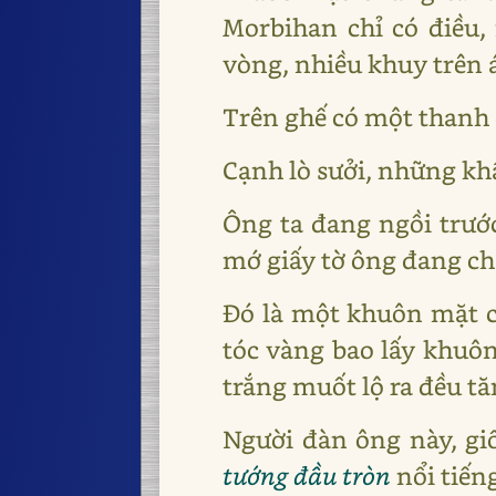
Morbihan chỉ có điều
vòng, nhiều khuy trên 
Trên ghế có một thanh 
Cạnh lò sưởi, những khẩ
Ông ta đang ngồi trướ
mớ giấy tờ ông đang c
Đó là một khuôn mặt củ
tóc vàng bao lấy khuôn
trắng muốt lộ ra đều tă
Người đàn ông này, giố
tướng đầu tròn
nổi tiến