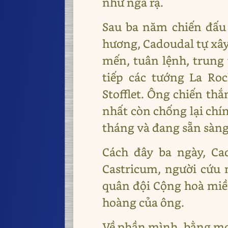
như ngả rạ.
Sau ba năm chiến đấu 
hương, Cadoudal tự xây
mến, tuân lệnh, trung 
tiếp các tướng La Roc
Stofflet. Ông chiến th
nhất còn chống lại chí
tháng và đang sẵn sàng
Cách đây ba ngày, Ca
Castricum, người cứu
quân đội Cộng hoà miền
hoàng của ông.
Về phần mình, bằng mọi