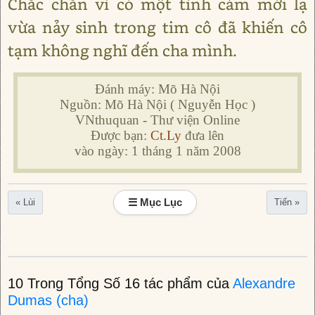
Chắc chắn vì có một tình cảm mới lạ
vừa nảy sinh trong tim cô đã khiến cô
tạm không nghĩ đến cha mình.
Đánh máy: Mõ Hà Nội
Nguồn: Mõ Hà Nội ( Nguyễn Học )
VNthuquan - Thư viện Online
Được bạn:
Ct.Ly
đưa lên
vào ngày: 1 tháng 1 năm 2008
☰ Mục Lục
« Lùi
Tiến »
10 Trong Tổng Số 16 tác phẩm của
Alexandre
Dumas (cha)