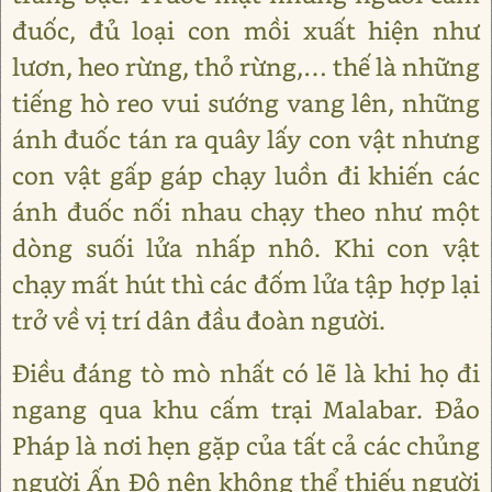
đuốc, đủ loại con mồi xuất hiện như
lươn, heo rừng, thỏ rừng,… thế là những
tiếng hò reo vui sướng vang lên, những
ánh đuốc tán ra quây lấy con vật nhưng
con vật gấp gáp chạy luồn đi khiến các
ánh đuốc nối nhau chạy theo như một
dòng suối lửa nhấp nhô. Khi con vật
chạy mất hút thì các đốm lửa tập hợp lại
trở về vị trí dân đầu đoàn người.
Điều đáng tò mò nhất có lẽ là khi họ đi
ngang qua khu cấm trại Malabar. Đảo
Pháp là nơi hẹn gặp của tất cả các chủng
người Ấn Độ nên không thể thiếu người