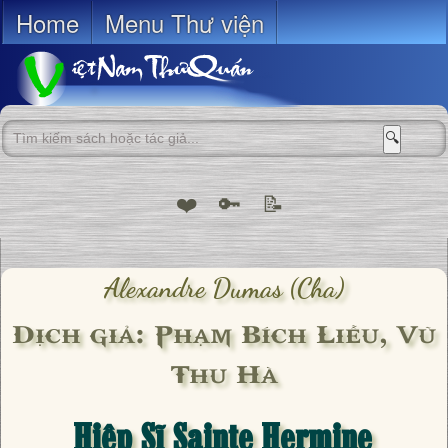
Home
Menu Thư viện
🔍
❤️
🔑
📝
Alexandre Dumas (cha)
Dịch giả: Phạm Bích Liễu, Vũ
Thu Hà
Hiệp Sĩ Sainte Hermine