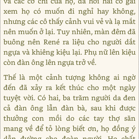
và các cơ chỉ của họ, đã hỏi hai cô gái
xem họ có muốn đi nghỉ hay không,
nhưng các cô thấy cảnh vui vẻ và lạ mắt
nên muốn ở lại. Tuy nhiên, màn đêm đã
buông nên René ra liệu cho người dắt
ngựa và khiêng kiệu lại. Phụ nữ lên kiệu
còn đàn ông lên ngựa trở về.
Thế là một cảnh tượng không ai ngờ
đến đã xảy ra kết thúc cho một ngày
tuyệt vời. Có hai, ba trăm người da đen
cả đàn ông lẫn đàn bà, sau khi được
thưởng con mồi do các tay thợ săn
mang về để tỏ lòng biết ơn, họ đồng ý
dẫn đường cho đoàn người. Họ chất