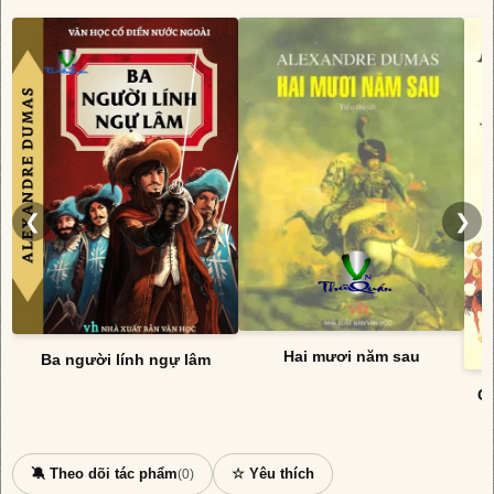
❮
❯
Hai mươi năm sau
Ba người lính ngự lâm
Cá
🔕 Theo dõi tác phẩm
☆ Yêu thích
(0)