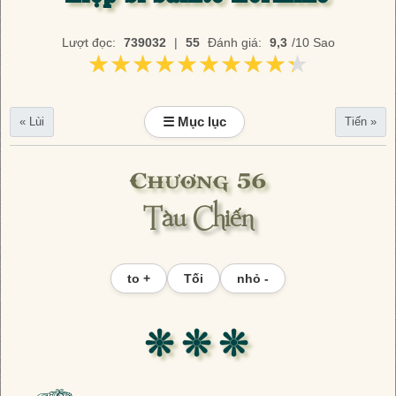
Lượt đọc:
739032
|
55
Đánh giá:
9,3
/10 Sao
★★★★★★★★★★
★★★★★★★★★★
☰ Mục lục
« Lùi
Tiến »
Chương 56
Tàu Chiến
to +
Tối
nhỏ -
❊ ❊ ❊