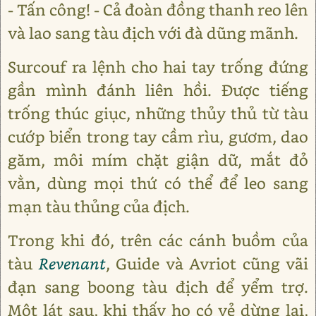
- Tấn công! - Cả đoàn đồng thanh reo lên
và lao sang tàu địch với đà dũng mãnh.
Surcouf ra lệnh cho hai tay trống đứng
gần mình đánh liên hồi. Được tiếng
trống thúc giục, những thủy thủ từ tàu
cướp biển trong tay cầm rìu, gươm, dao
găm, môi mím chặt giận dữ, mắt đỏ
vằn, dùng mọi thứ có thể để leo sang
mạn tàu thủng của địch.
Trong khi đó, trên các cánh buồm của
tàu
Revenant
, Guide và Avriot cũng vãi
đạn sang boong tàu địch để yểm trợ.
Một lát sau, khi thấy họ có vẻ dừng lại,