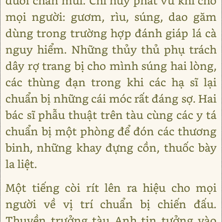
dưới chân mũi. Chỉ huy phát vũ khí cho
mọi người: gươm, rìu, súng, dao găm
dùng trong trường hợp đánh giáp lá cà
nguy hiểm. Những thủy thủ phụ trách
dây rợ trang bị cho mình súng hai lòng,
các thùng đạn trong khi các hạ sĩ lại
chuẩn bị những cái móc rất đáng sợ. Hai
bác sĩ phẫu thuật trên tàu cùng các y tá
chuẩn bị một phòng để đón các thương
binh, những khay đựng cồn, thuốc bày
la liệt.
Một tiếng còi rít lên ra hiệu cho mọi
người về vị trí chuẩn bị chiến đấu.
Thuyền trưởng tàu Anh tin tưởng vào