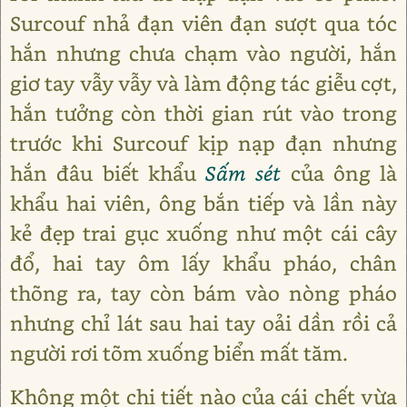
Surcouf nhả đạn viên đạn sượt qua tóc
hắn nhưng chưa chạm vào người, hắn
giơ tay vẫy vẫy và làm động tác giễu cợt,
hắn tưởng còn thời gian rút vào trong
trước khi Surcouf kịp nạp đạn nhưng
hắn đâu biết khẩu
Sấm sét
của ông là
khẩu hai viên, ông bắn tiếp và lần này
kẻ đẹp trai gục xuống như một cái cây
đổ, hai tay ôm lấy khẩu pháo, chân
thõng ra, tay còn bám vào nòng pháo
nhưng chỉ lát sau hai tay oải dần rồi cả
người rơi tõm xuống biển mất tăm.
Không một chi tiết nào của cái chết vừa