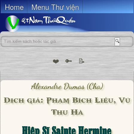
Home
Menu Thư viện
🔍
❤️
🔑
📝
Alexandre Dumas (cha)
Dịch giả: Phạm Bích Liễu, Vũ
Thu Hà
Hiệp Sĩ Sainte Hermine