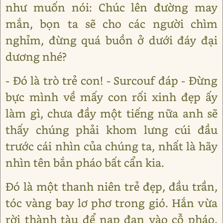
như muốn nói: Chúc lên đường may
mắn, bọn ta sẽ cho các người chìm
nghỉm, đừng quá buồn ở dưới đáy đại
dương nhé?
- Đó là trò trẻ con! - Surcouf đáp - Đừng
bực mình về mấy con rối xinh đẹp ấy
làm gì, chưa đầy một tiếng nữa anh sẽ
thấy chúng phải khom lưng cúi đầu
trước cái nhìn của chúng ta, nhất là hãy
nhìn tên bắn pháo bất cẩn kia.
Đó là một thanh niên trẻ đẹp, đầu trần,
tóc vàng bay lơ phơ trong gió. Hắn vừa
rời thành tàu để nạp đạn vào cỗ pháo.