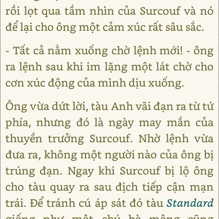
rồi lọt qua tầm nhìn của Surcouf và nó
để lại cho ông một cảm xúc rất sâu sắc.
- Tất cả nằm xuống chờ lệnh mới! - ông
ra lệnh sau khi im lặng một lát chờ cho
cơn xúc động của mình dịu xuống.
Ông vừa dứt lời, tàu Anh vãi đạn ra từ tứ
phía, nhưng đó là ngày may mắn của
thuyền trưởng Surcouf. Nhờ lệnh vừa
đưa ra, không một người nào của ông bị
trúng đạn. Ngay khi Surcouf bị lộ ông
cho tàu quay ra sau địch tiếp cận mạn
trái. Để tránh cú áp sát đó tàu
Standard
giống như một chú bò mộng cũng