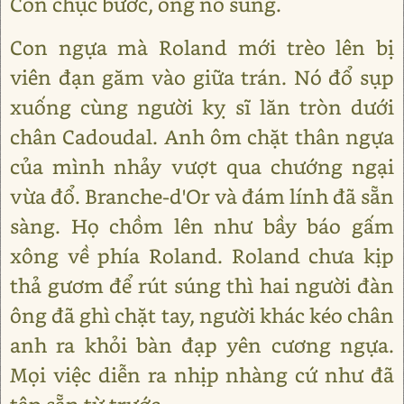
Còn chục bước, ông nổ súng.
Con ngựa mà Roland mới trèo lên bị
viên đạn găm vào giữa trán. Nó đổ sụp
xuống cùng người kỵ sĩ lăn tròn dưới
chân Cadoudal. Anh ôm chặt thân ngựa
của mình nhảy vượt qua chướng ngại
vừa đổ. Branche-d'Or và đám lính đã sẵn
sàng. Họ chồm lên như bầy báo gấm
xông về phía Roland. Roland chưa kịp
thả gươm để rút súng thì hai người đàn
ông đã ghì chặt tay, người khác kéo chân
anh ra khỏi bàn đạp yên cương ngựa.
Mọi việc diễn ra nhịp nhàng cứ như đã