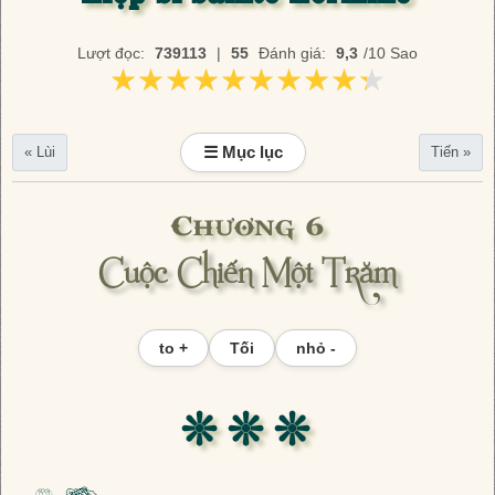
Lượt đọc:
739113
|
55
Đánh giá:
9,3
/10 Sao
★★★★★★★★★★
★★★★★★★★★★
☰ Mục lục
« Lùi
Tiến »
Chương 6
Cuộc Chiến Một Trăm
to +
Tối
nhỏ -
❊ ❊ ❊