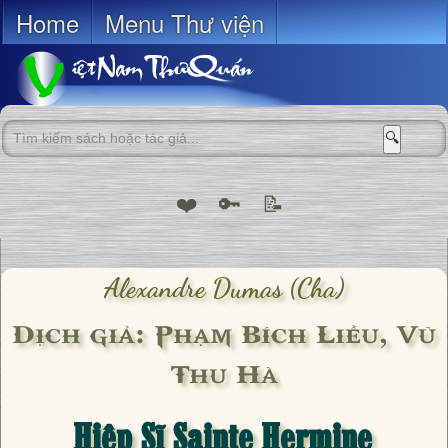
Home
Menu Thư viện
🔍
❤️
🔑
📝
Alexandre Dumas (cha)
Dịch giả: Phạm Bích Liễu, Vũ
Thu Hà
Hiệp Sĩ Sainte Hermine